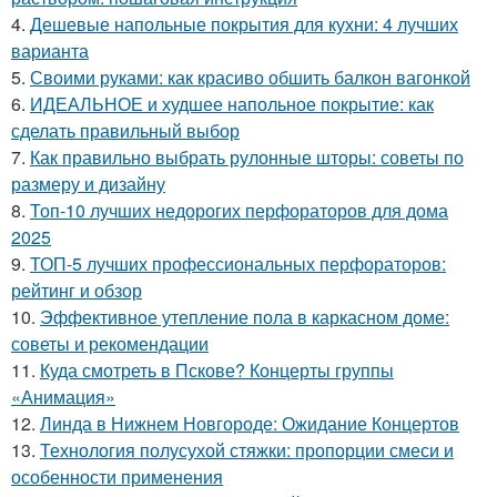
4.
Дешевые напольные покрытия для кухни: 4 лучших
варианта
5.
Своими руками: как красиво обшить балкон вагонкой
6.
ИДЕАЛЬНОЕ и худшее напольное покрытие: как
сделать правильный выбор
7.
Как правильно выбрать рулонные шторы: советы по
размеру и дизайну
8.
Топ-10 лучших недорогих перфораторов для дома
2025
9.
ТОП-5 лучших профессиональных перфораторов:
рейтинг и обзор
10.
Эффективное утепление пола в каркасном доме:
советы и рекомендации
11.
Куда смотреть в Пскове? Концерты группы
«Анимация»
12.
Линда в Нижнем Новгороде: Ожидание Концертов
13.
Технология полусухой стяжки: пропорции смеси и
особенности применения