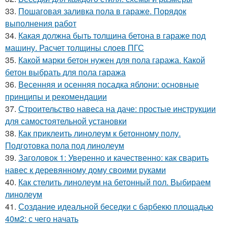
33.
Пошаговая заливка пола в гараже. Порядок
выполнения работ
34.
Какая должна быть толщина бетона в гараже под
машину. Расчет толщины слоев ПГС
35.
Какой марки бетон нужен для пола гаража. Какой
бетон выбрать для пола гаража
36.
Весенняя и осенняя посадка яблони: основные
принципы и рекомендации
37.
Строительство навеса на даче: простые инструкции
для самостоятельной установки
38.
Как приклеить линолеум к бетонному полу.
Подготовка пола под линолеум
39.
Заголовок 1: Уверенно и качественно: как сварить
навес к деревянному дому своими руками
40.
Как стелить линолеум на бетонный пол. Выбираем
линолеум
41.
Создание идеальной беседки с барбекю площадью
40м2: с чего начать