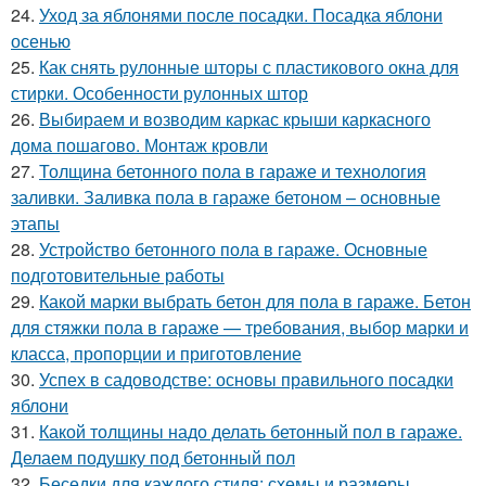
24.
Уход за яблонями после посадки. Посадка яблони
осенью
25.
Как снять рулонные шторы с пластикового окна для
стирки. Особенности рулонных штор
26.
Выбираем и возводим каркас крыши каркасного
дома пошагово. Монтаж кровли
27.
Толщина бетонного пола в гараже и технология
заливки. Заливка пола в гараже бетоном – основные
этапы
28.
Устройство бетонного пола в гараже. Основные
подготовительные работы
29.
Какой марки выбрать бетон для пола в гараже. Бетон
для стяжки пола в гараже — требования, выбор марки и
класса, пропорции и приготовление
30.
Успех в садоводстве: основы правильного посадки
яблони
31.
Какой толщины надо делать бетонный пол в гараже.
Делаем подушку под бетонный пол
32.
Беседки для каждого стиля: схемы и размеры