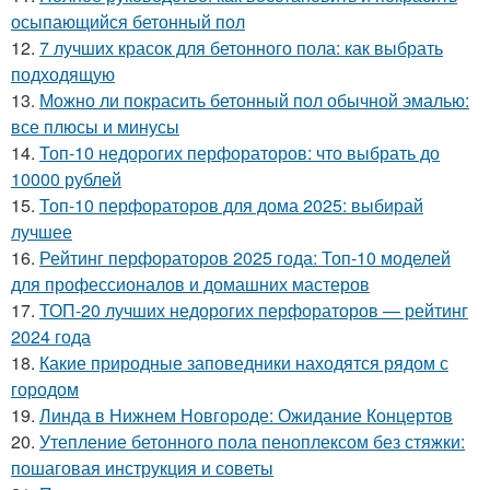
осыпающийся бетонный пол
12.
7 лучших красок для бетонного пола: как выбрать
подходящую
13.
Можно ли покрасить бетонный пол обычной эмалью:
все плюсы и минусы
14.
Топ-10 недорогих перфораторов: что выбрать до
10000 рублей
15.
Топ-10 перфораторов для дома 2025: выбирай
лучшее
16.
Рейтинг перфораторов 2025 года: Топ-10 моделей
для профессионалов и домашних мастеров
17.
ТОП-20 лучших недорогих перфораторов — рейтинг
2024 года
18.
Какие природные заповедники находятся рядом с
городом
19.
Линда в Нижнем Новгороде: Ожидание Концертов
20.
Утепление бетонного пола пеноплексом без стяжки:
пошаговая инструкция и советы