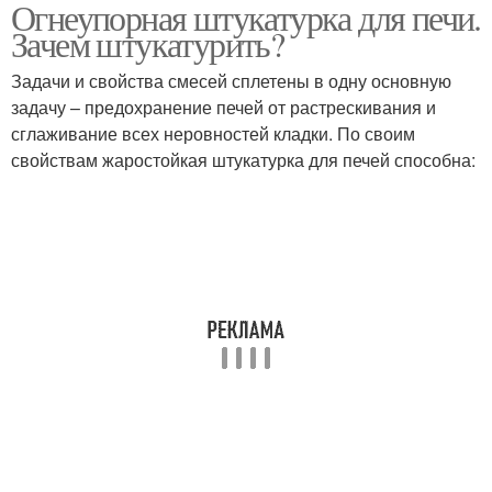
Огнеупорная штукатурка для печи.
Термостойкая
Штукатурка для печей
Зачем штукатурить?
штукатурка
Задачи и свойства смесей сплетены в одну основную
задачу – предохранение печей от растрескивания и
сглаживание всех неровностей кладки. По своим
Смесь для штукатурки
Штукатурки для печей
свойствам жаростойкая штукатурка для печей способна:
Огнестойкая штукатурка