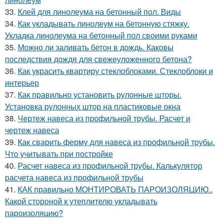
33.
Клей для линолеума на бетонный пол. Виды
34.
Как укладывать линолеум на бетонную стяжку.
Укладка линолеума на бетонный пол своими руками
35.
Можно ли заливать бетон в дождь. Каковы
последствия дождя для свежеуложенного бетона?
36.
Как украсить квартиру стеклоблоками. Стеклоблоки и
интерьер
37.
Как правильно установить рулонные шторы.
Установка рулонных штор на пластиковые окна
38.
Чертеж навеса из профильной трубы. Расчет и
чертеж навеса
39.
Как сварить ферму для навеса из профильной трубы.
Что учитывать при постройке
40.
Расчет навеса из профильной трубы. Калькулятор
расчета навеса из профильной трубы
41.
КАК правильно МОНТИРОВАТЬ ПАРОИЗОЛЯЦИЮ..
Какой стороной к утеплителю укладывать
пароизоляцию?