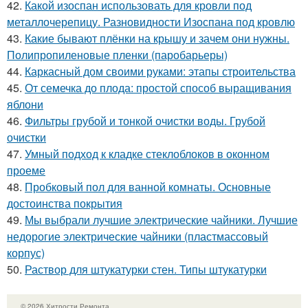
42.
Какой изоспан использовать для кровли под
металлочерепицу. Разновидности Изоспана под кровлю
43.
Какие бывают плёнки на крышу и зачем они нужны.
Полипропиленовые пленки (паробарьеры)
44.
Каркасный дом своими руками: этапы строительства
45.
От семечка до плода: простой способ выращивания
яблони
46.
Фильтры грубой и тонкой очистки воды. Грубой
очистки
47.
Умный подход к кладке стеклоблоков в оконном
проеме
48.
Пробковый пол для ванной комнаты. Основные
достоинства покрытия
49.
Мы выбрали лучшие электрические чайники. Лучшие
недорогие электрические чайники (пластмассовый
корпус)
50.
Раствор для штукатурки стен. Типы штукатурки
© 2026 Хитрости Ремонта