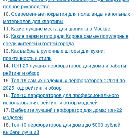
полное руководство
10.
Современные покрытия для пола: виды напольных
материалов для квартиры
11.
Какие лучшие места для шопинга в Москве
12.
Какие парки и площади Кирова самые популярные
среди жителей и гостей города
13.
Как выбрать рулонные шторы для кухни:
практичность и стиль
14.
ТОП-20 лучших перфораторов для дома и работы:
рейтинг и обзор
15.
Топ-16 самых надёжных перфораторов с 2019 по
2025 год: рейтинг и обзор
16.
Топ-10 перфораторов для профессионального
использования: рейтинг и обзор моделей
17.
Выберите лучший перфоратор для дома: топ-22
моделей
18.
Топ-10 перфораторов для дома до 5000 рублей:
выбери лучший