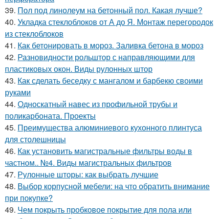
39.
Пол под линолеум на бетонный пол. Какая лучше?
40.
Укладка стеклоблоков от А до Я. Монтаж перегородок
из стеклоблоков
41.
Как бетонировать в мороз. Заливка бетона в мороз
42.
Разновидности рольштор с направляющими для
пластиковых окон. Виды рулонных штор
43.
Как сделать беседку с мангалом и барбекю своими
руками
44.
Односкатный навес из профильной трубы и
поликарбоната. Проекты
45.
Преимущества алюминиевого кухонного плинтуса
для столешницы
46.
Как установить магистральные фильтры воды в
частном.. №4. Виды магистральных фильтров
47.
Рулонные шторы: как выбрать лучшие
48.
Выбор корпусной мебели: на что обратить внимание
при покупке?
49.
Чем покрыть пробковое покрытие для пола или