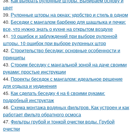
38.
Как выбрать рулонные шторы. Выбираем основу и
цвет
39.
Рулонные шторы на окнах: удобство и стиль в одном
40.
Беседки с мангалом барбекю для шашлыка и печки:
все, что нужно знать о кухне на открытом воздухе
41.
10 ошибок и заблуждений при выборе рулонной
шторы. 10 ошибок при выборе рулонных штор
42.
Строительство беседки: основные особенности и
принципы
43.
Строим беседку с мангальной зоной на даче своими
руками: простые инструкции
44.
Проекты беседок с мангалом: идеальное решение
для отдыха и уединения
45.
Как сделать беседку 4 на 6 своими руками:
подробный инструктаж
46.
Схема монтажа водяных фильтров. Как устроен и как
работает фильтр обратного осмоса
47.
Фильтры грубой и тонкой очистки воды. Грубой
очистки