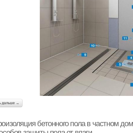
ь дальше →
роизоляция бетонного пола в частном дом
пособов защиты пола от влаги