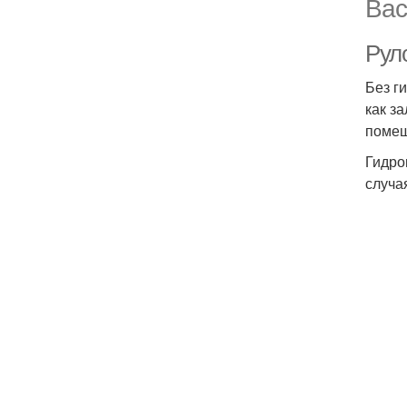
Вас
Руло
Без г
как з
помещ
Гидро
случа