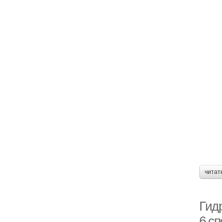
читат
Гид
6 с