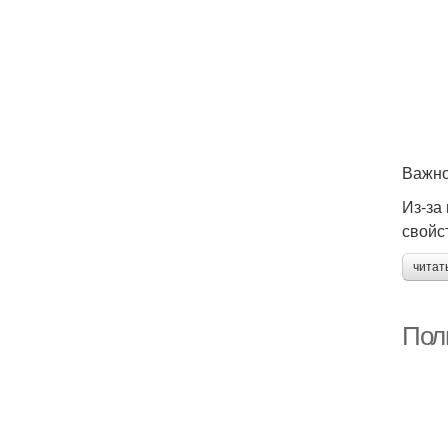
Важно
Из-за
свойс
читат
Пол