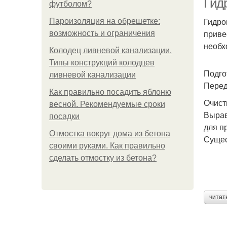
Гид
футболом?
Гидро
Пароизоляция на обрешетке:
приве
возможность и ограничения
необх
Колодец ливневой канализации.
Типы конструкций колодцев
Подго
ливневой канализации
Перед
Как правильно посадить яблоню
Очист
весной. Рекомендуемые сроки
Вырав
посадки
для п
Отмостка вокруг дома из бетона
Сущес
своими руками. Как правильно
сделать отмостку из бетона?
читат