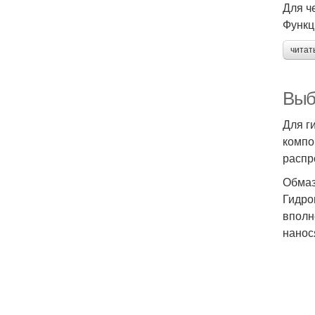
Для ч
Функц
читат
Выб
Для г
компо
распр
Обмаз
Гидро
вполн
нанос