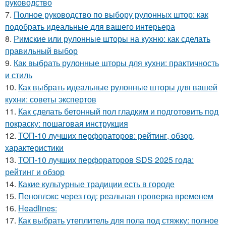
руководство
7.
Полное руководство по выбору рулонных штор: как
подобрать идеальные для вашего интерьера
8.
Римские или рулонные шторы на кухню: как сделать
правильный выбор
9.
Как выбрать рулонные шторы для кухни: практичность
и стиль
10.
Как выбрать идеальные рулонные шторы для вашей
кухни: советы экспертов
11.
Как сделать бетонный пол гладким и подготовить под
покраску: пошаговая инструкция
12.
ТОП-10 лучших перфораторов: рейтинг, обзор,
характеристики
13.
ТОП-10 лучших перфораторов SDS 2025 года:
рейтинг и обзор
14.
Какие культурные традиции есть в городе
15.
Пеноплэкс через год: реальная проверка временем
16.
Headlines:
17.
Как выбрать утеплитель для пола под стяжку: полное