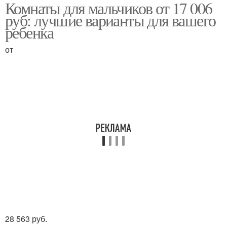
Комнаты для мальчиков от 17 006
Крутая комната
Подростковая комната
руб: лучшие варианты для вашего
ребенка
от
Мебели для детской
Комнаты в зависимости
комнаты
Мебель в детскую
Комната для мальчика
комнату
Идеальная комната
Комнаты для мальчика
28 563 руб.
Уголок для мальчика-