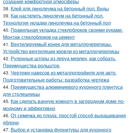
создание комфортной атмосферы
38.
Клей для линолеума на бетонный пол. Виды
39.
Как настелить линолеум на бетонный пол.
Технология укладки линолеума на бетонный пол
40.
Правильная укладка стеклоблоков своими руками.
Монтаж стеклоблоков на цемент
41.
Вентилируемый конек для металлочерепицы.
Устройство вентиляции кровли из металлочерепицы
42.
Рулонные шторы из леруа мерлен, как собрать.
Преимущества рольштор
43.
Чертежи навесов из металлопрофиля для авто.
Подготовительные работы: разработка чертежа
44.
Преимущества алюминиевого кухонного плинтуса
для столешницы
45.
Как сделать ванную комнату в загородном доме по-
модному и эффективно
46.
От семечка до плода: простой способ выращивания
яблони
47.
Выбор и установка фурнитуры для кухонного