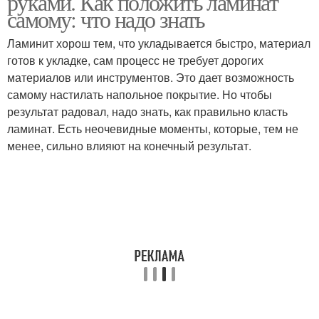
руками. Как положить ламинат
самому: что надо знать
Ламинит хорош тем, что укладывается быстро, материал
готов к укладке, сам процесс не требует дорогих
Ламинат по диагонали
Ламинат на линолеум
материалов или инструментов. Это дает возможность
самому настилать напольное покрытие. Но чтобы
результат радовал, надо знать, как правильно класть
ламинат. Есть неочевидные моменты, которые, тем не
Линолеум на ламинат
менее, сильно влияют на конечный результат.