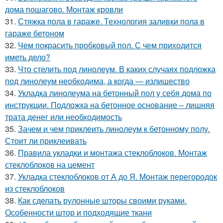
дома пошагово. Монтаж кровли
31.
Стяжка пола в гараже. Технология заливки пола в
гараже бетоном
32.
Чем покрасить пробковый пол. С чем приходится
иметь дело?
33.
Что стелить под линолеум. В каких случаях подложка
под линолеум необходима, а когда — излишество
34.
Укладка линолеума на бетонный пол у себя дома по
инструкции. Подложка на бетонное основание – лишняя
трата денег или необходимость
35.
Зачем и чем приклеить линолеум к бетонному полу.
Стоит ли приклеивать
36.
Правила укладки и монтажа стеклоблоков. Монтаж
стеклоблоков на цемент
37.
Укладка стеклоблоков от А до Я. Монтаж перегородок
из стеклоблоков
38.
Как сделать рулонные шторы своими руками.
Особенности штор и подходящие ткани