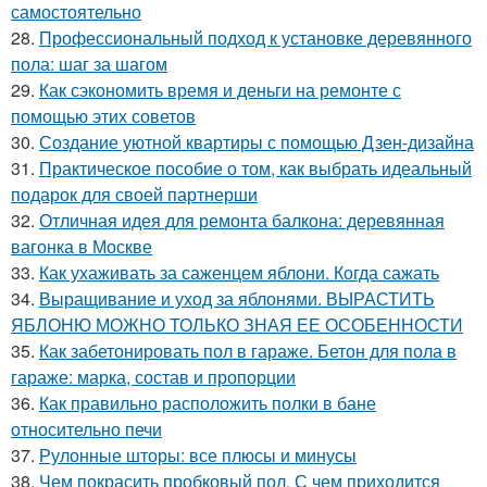
самостоятельно
28.
Профессиональный подход к установке деревянного
пола: шаг за шагом
29.
Как сэкономить время и деньги на ремонте с
помощью этих советов
30.
Создание уютной квартиры с помощью Дзен-дизайна
31.
Практическое пособие о том, как выбрать идеальный
подарок для своей партнерши
32.
Отличная идея для ремонта балкона: деревянная
вагонка в Москве
33.
Как ухаживать за саженцем яблони. Когда сажать
34.
Выращивание и уход за яблонями. ВЫРАСТИТЬ
ЯБЛОНЮ МОЖНО ТОЛЬКО ЗНАЯ ЕЕ ОСОБЕННОСТИ
35.
Как забетонировать пол в гараже. Бетон для пола в
гараже: марка, состав и пропорции
36.
Как правильно расположить полки в бане
относительно печи
37.
Рулонные шторы: все плюсы и минусы
38.
Чем покрасить пробковый пол. С чем приходится