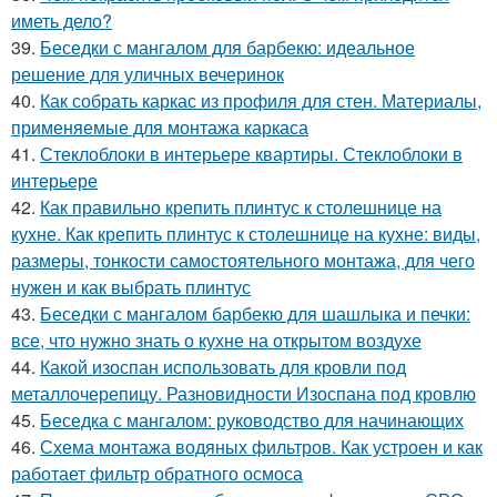
иметь дело?
39.
Беседки с мангалом для барбекю: идеальное
решение для уличных вечеринок
40.
Как собрать каркас из профиля для стен. Материалы,
применяемые для монтажа каркаса
41.
Стеклоблоки в интерьере квартиры. Стеклоблоки в
интерьере
42.
Как правильно крепить плинтус к столешнице на
кухне. Как крепить плинтус к столешнице на кухне: виды,
размеры, тонкости самостоятельного монтажа, для чего
нужен и как выбрать плинтус
43.
Беседки с мангалом барбекю для шашлыка и печки:
все, что нужно знать о кухне на открытом воздухе
44.
Какой изоспан использовать для кровли под
металлочерепицу. Разновидности Изоспана под кровлю
45.
Беседка с мангалом: руководство для начинающих
46.
Схема монтажа водяных фильтров. Как устроен и как
работает фильтр обратного осмоса