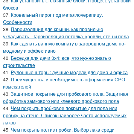
36.
Как установить стеклянные блоки. Процесс установки
блоков
37.
Кровельный пирог под металлочерепицу.
Особенности
38.
Пароизоляция для крыши, как правильно
укладывать. Пароизоляция потолка, кровли, стен и пола
39.
Как сделать ванную комнату в загородном доме по-
модному и эффективно
40.
Беседка для дачи 3х4: все, что нужно знать о
строительстве
41.
Рулонные шторы: лучшие модели для дома и офиса
42.
Преимущества и необходимость оформления СРО
изыскателей
43.
Защитное покрытие для пробкового пола. Защитная
обработка замкового или клеевого пробкового пола
44.
Чем покрыть пробковое покрытие для пола или
пробку на стене. Список наиболее часто используемых
лаков
45.
Чем покрыть пол из пробки. Выбор лака среди