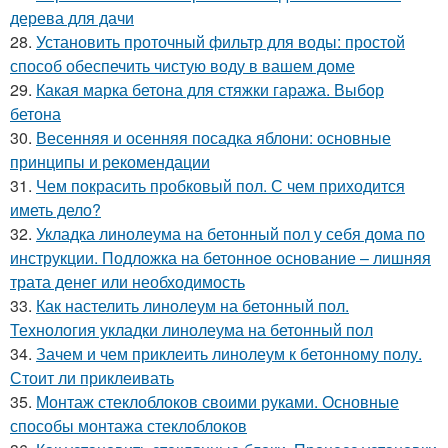
дерева для дачи
28.
Установить проточный фильтр для воды: простой
способ обеспечить чистую воду в вашем доме
29.
Какая марка бетона для стяжки гаража. Выбор
бетона
30.
Весенняя и осенняя посадка яблони: основные
принципы и рекомендации
31.
Чем покрасить пробковый пол. С чем приходится
иметь дело?
32.
Укладка линолеума на бетонный пол у себя дома по
инструкции. Подложка на бетонное основание – лишняя
трата денег или необходимость
33.
Как настелить линолеум на бетонный пол.
Технология укладки линолеума на бетонный пол
34.
Зачем и чем приклеить линолеум к бетонному полу.
Стоит ли приклеивать
35.
Монтаж стеклоблоков своими руками. Основные
способы монтажа стеклоблоков