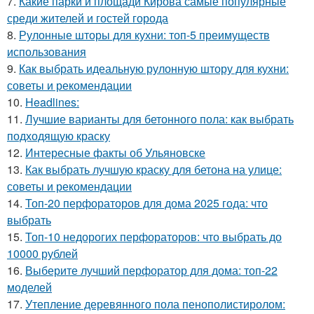
7.
Какие парки и площади Кирова самые популярные
среди жителей и гостей города
8.
Рулонные шторы для кухни: топ-5 преимуществ
использования
9.
Как выбрать идеальную рулонную штору для кухни:
советы и рекомендации
10.
Headlines:
11.
Лучшие варианты для бетонного пола: как выбрать
подходящую краску
12.
Интересные факты об Ульяновске
13.
Как выбрать лучшую краску для бетона на улице:
советы и рекомендации
14.
Топ-20 перфораторов для дома 2025 года: что
выбрать
15.
Топ-10 недорогих перфораторов: что выбрать до
10000 рублей
16.
Выберите лучший перфоратор для дома: топ-22
моделей
17.
Утепление деревянного пола пенополистиролом: