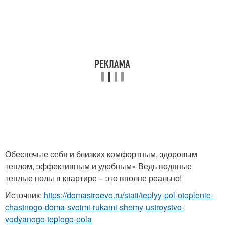
Обеспечьте себя и близких комфортным, здоровым
теплом, эффективным и удобным» Ведь водяные
теплые полы в квартире – это вполне реально!
Источник:
https://domastroevo.ru/stati/teplyy-pol-otoplenie-
chastnogo-doma-svoimi-rukami-shemy-ustroystvo-
vodyanogo-teplogo-pola