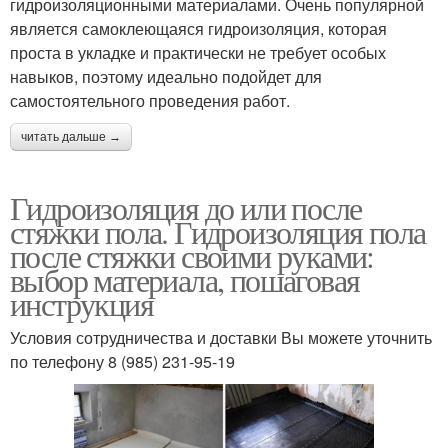
гидроизоляционными материалами. Очень популярной
является самоклеющаяся гидроизоляция, которая
проста в укладке и практически не требует особых
Гидроизоляция для
Материалы для
навыков, поэтому идеально подойдет для
балкона
гидроизоляции
самостоятельного проведения работ.
читать дальше →
Гидроизоляция в
Гидроизоляции под
квартире
стяжку
Гидроизоляция до или после
стяжки пола. Гидроизоляция пола
после стяжки своими руками:
выбор материала, пошаговая
Рубероид для
инструкция
гидроизоляции
Условия сотрудничества и доставки Вы можете уточнить
по телефону 8 (985) 231-95-19