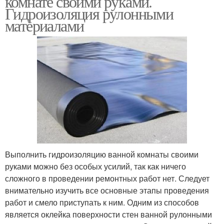
комнате своими руками.
Гидроизоляция рулонными
материалами
Напольная
Гидроизоляция на
гидроизоляция
цементной основе
Требования к
Мастики для
гидроизоляции
гидроизоляции
Гидроизоляция под
Рулонная
Выполнить гидроизоляцию ванной комнаты своими
плитку
гидроизоляция
руками можно без особых усилий, так как ничего
сложного в проведении ремонтных работ нет. Следует
внимательно изучить все основные этапы проведения
Гидроизоляция с
Гидроизоляции с
работ и смело приступать к ним. Одним из способов
механической
подробной инструкцией
является оклейка поверхности стен ванной рулонными
фиксацией