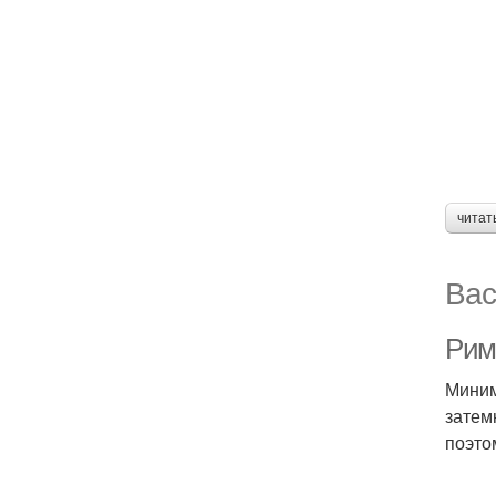
читат
Вас
Рим
Миним
затем
поэто