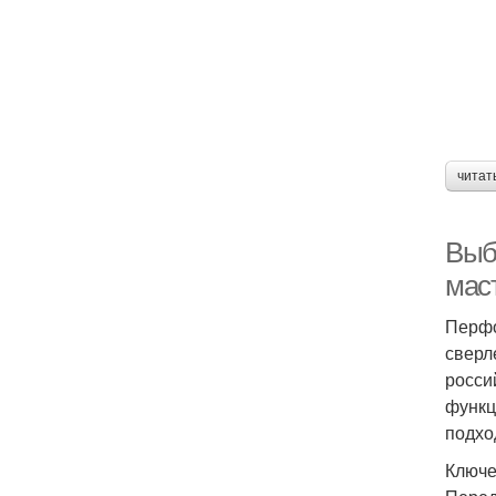
читат
Выб
мас
Перфо
сверл
росси
функц
подхо
Ключе