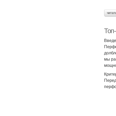
читат
Топ
Введ
Перфо
долбл
мы ра
мощно
Крите
Перед
перфо