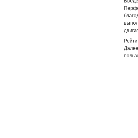
Введ
Перфо
благо
выпол
двига
Рейти
Далее
польз