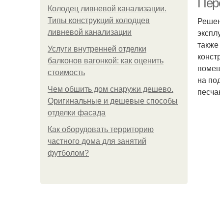
Пер
Колодец ливневой канализации.
Решен
Типы конструкций колодцев
экспл
ливневой канализации
также
Услуги внутренней отделки
конст
балконов вагонкой: как оценить
помещ
стоимость
на по
Чем обшить дом снаружи дешево.
песча
Оригинальные и дешевые способы
отделки фасада
Как оборудовать территорию
частного дома для занятий
футболом?