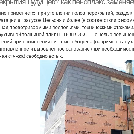
екрытия будущего: как пеноплэкс заменя
ие применяется при утеплении полов перекрытий, раздел
уатации 8 градусов Цельсия и более (в соответствии с нор
 над проветриваемыми подпольями, техническими этажами
руктивной толщиной плит ПЕНОПЛЭКС — с целью повышени
ений при применении системы обогрева (например, сану
дготовленное и выровненное основание (при необходимос
ная стяжка) свободно встык.