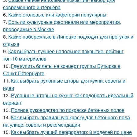
современного интерьера
6.
Какие столовые или кафетерии популярны
7.
Есть ли культурные фестивали или мероприятия,
проводимые в Москве
8.
Какие набережные в Липецке подходят для прогулок и
отдыха
9.
Как выбрать лучшее напольное покрытие: рейтинг
топ-10 материалов
10.
Где купить билеты на концерт группы Бутырка в
Санкт-Петербурге
11.
Как выбрать рулонные шторы для кухни: советы и
идеи
12.
Рулонные шторы на кухню: как подобрать идеальный
вариант
13.
Полное руководство по покраске бетонных полов
14.
Как выбрать правильную краску для бетонного пола
на улице: советы и рекомендации
15.
Как выбрать лучший перфоратор: 8 моделей по цене