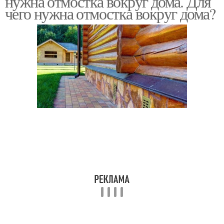
нужна отмостка вокруг дома. Для
чего нужна отмостка вокруг дома?
Отмостки от земли
Простая отмостка
Требования к бетонной
Требования к отмостке
отмостке
Отмостка из тротуарной
Современная отмостка
плитки
Отмостка из брусчатки
Бетон против брусчатки