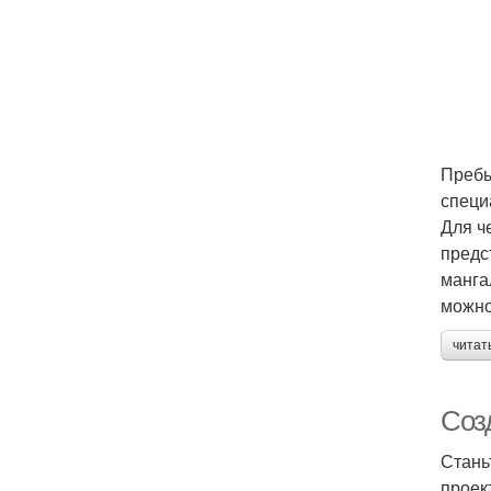
Пребы
специ
Для ч
предс
манга
можно
читат
Соз
Стань
проек