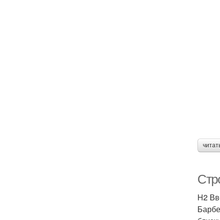
читат
Стр
H2 Вв
Барбе