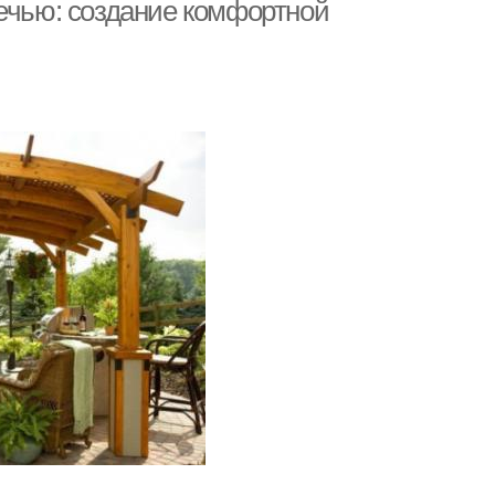
печью: создание комфортной
ладочные печи
Камин от печи