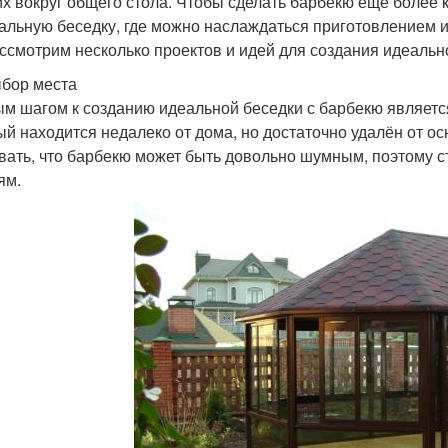
их вокруг общего стола. Чтобы сделать барбекю еще более
альную беседку, где можно наслаждаться приготовлением и
ссмотрим несколько проектов и идей для создания идеальн
бор места
м шагом к созданию идеальной беседки с барбекю является
ый находится недалеко от дома, но достаточно удалён от о
вать, что барбекю может быть довольно шумным, поэтому ст
ям.