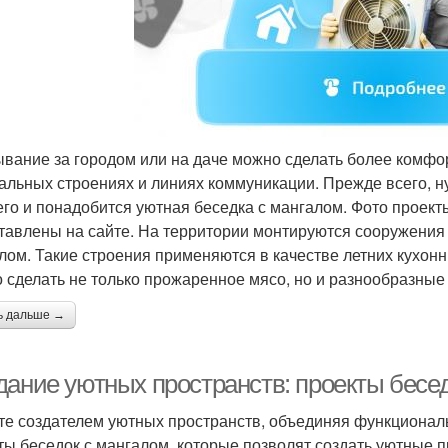
вание за городом или на даче можно сделать более комфор
альных строениях и линиях коммуникации. Прежде всего, н
его и понадобится уютная беседка с мангалом. Фото проек
тавлены на сайте. На территории монтируются сооружения 
лом. Такие строения применяются в качестве летних кухон
 сделать не только прожаренное мясо, но и разнообразные
ь дальше →
дание уютных пространств: проекты бесе
те создателем уютных пространств, объединяя функциональн
ты беседок с мангалом, которые позволят создать уютные п