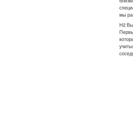
близк
специ
мы ра
H2 Вы
Первы
котор
учиты
сосед