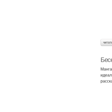
читат
Бес
Манга
идеал
расск