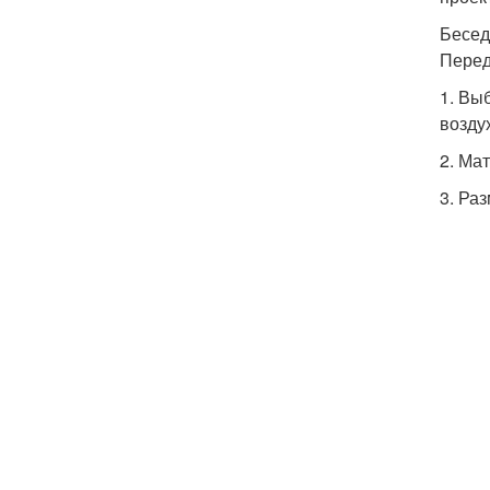
Бесед
Перед
1. Вы
возду
2. Ма
3. Ра