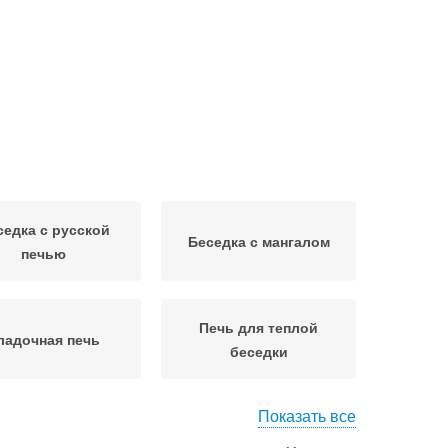
седка с русской
Беседка с мангалом
печью
Печь для теплой
ладочная печь
беседки
Показать все
еплая беседка
Печи в теплых беседках