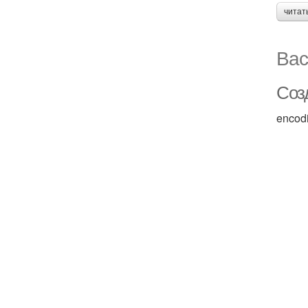
читат
Вас
Соз
encod