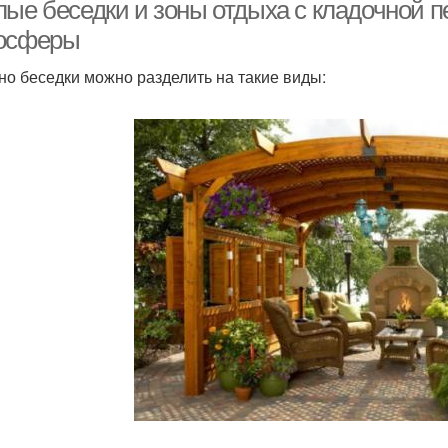
лые беседки и зоны отдыха с кладочной 
осферы
но беседки можно разделить на такие виды:
Печи для теплых
Печь в теплых беседках
К
беседок