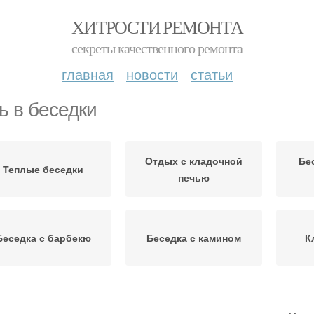
ХИТРОСТИ РЕМОНТА
секреты качественного ремонта
главная
новости
статьи
ь в беседки
Отдых с кладочной
Бе
Теплые беседки
печью
Беседка с барбекю
Беседка с камином
К
чи в теплой беседке
Печь в теплой беседке
Т