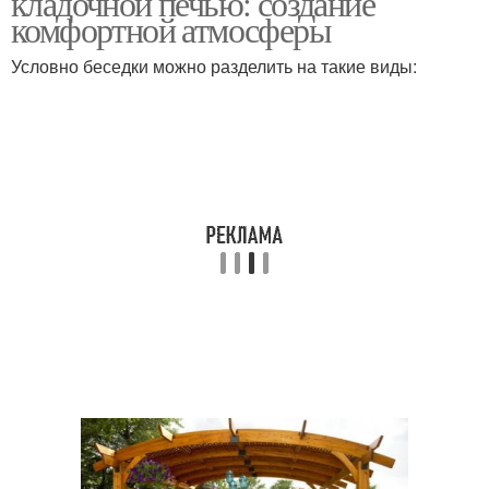
кладочной печью: создание
комфортной атмосферы
Условно беседки можно разделить на такие виды:
Печь в теплой беседке
Теплая беседка
Печи для теплых
Печи в теплых беседках
беседок
Печь в теплых беседках
Печь в беседки
Камин от печи
Печь для беседки