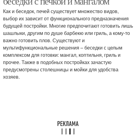
беседки с печкой и мангалом
Как и беседок, печей существует множество видов,
выбор их зависит от функционального предназначения
будущей постройки. Многие предпочитают готовить лишь
Беседка с камином
Летние беседки
шашлыки, другим по душе барбекю или гриль, а кому-то
важно готовить плов. Существуют и
мультифункциональные решения – беседки с целым
комплексом для готовки: мангал, коптильня, гриль и
Беседки с печью
прочее. Также в подобных постройках зачастую
предусмотрены столешницы и мойки для удобства
хозяев.