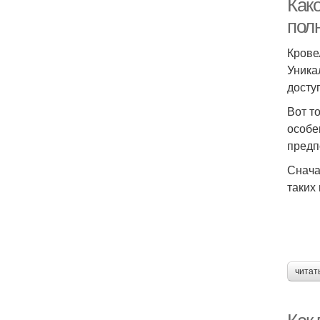
Как
пол
Крове
Уника
досту
Вот т
особе
предп
Снача
таких
читат