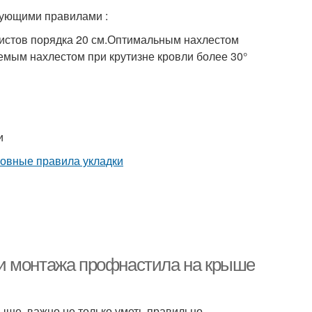
дующими правилами :
листов порядка 20 см.Оптимальным нахлестом
лемым нахлестом при крутизне кровли более 30°
и
и монтажа профнастила на крыше
ыше, важно не только уметь правильно