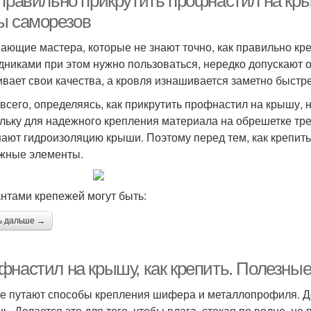
 правильно прикрутить профнастил на кры
ы саморезов
ающие мастера, которые не знают точно, как правильно кр
дниками при этом нужно пользоваться, нередко допускают 
ивает свои качества, а кровля изнашивается заметно быстр
всего, определяясь, как прикрутить профнастил на крышу,
льку для надежного крепления материала на обрешетке тре
ают гидроизоляцию крыши. Поэтому перед тем, как крепить
жные элементы.
нтами крепежей могут быть:
ь дальше →
фнастил на крышу, как крепить. Полезны
е путают способы крепления шифера и металлопрофиля. Д
нь. Делается это для того, чтобы влага, стекая по волне, н