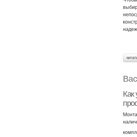
выбир
непос
конст
надеж
читат
Вас
Как
про
Монта
налич
компл