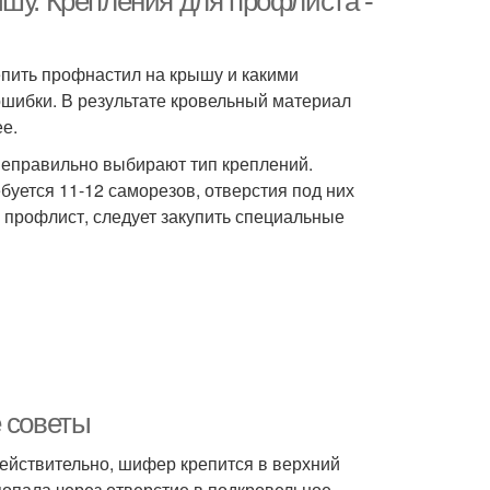
шу. Крепления для профлиста -
епить профнастил на крышу и какими
ошибки. В результате кровельный материал
ее.
 неправильно выбирают тип креплений.
буется 11-12 саморезов, отверстия под них
 профлист, следует закупить специальные
е советы
ействительно, шифер крепится в верхний
е попала через отверстие в подкровельное