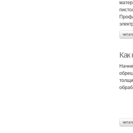
матер
писто
Профл
элект
читат
Как
Начне
обреш
толщи
обраб
читат