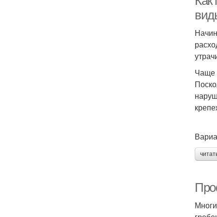
Как
вид
Начин
расхо
утрач
Чаще 
Поско
наруш
крепе
Вариа
читат
Про
Многи
гребе