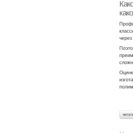
Как
како
Профн
класс
через
Поэто
преим
сложн
Оцинк
изгот
полим
читат