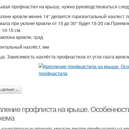
ывая профнастил на крышу, нужно руководствоваться сле
клоне кровли менее 14° делается горизонтальный нахлест 
иала при уклоне кровли от 15 до 30° будет 15-20 см.Прием
 10-15 см.
наклона кровли, град
онтальный нахлёст, мм
ца. Зависимость нахлёста профнастила от угла ската кровл
ь дальше →
пление профлиста на крыше. Особенност
хема
 качественно выполнить монтаж листов профнастила на кр