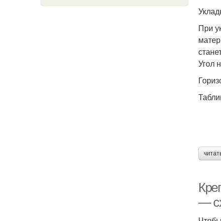
Уклад
При у
матер
станет
Угол 
Гориз
Табли
читат
Кре
— с
Чтобы