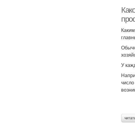
Как
про
Каким
главн
Обычн
хозяй
У каж
Напри
число
возни
читат