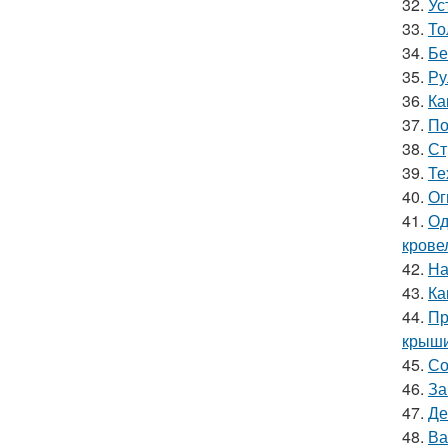
32.
Ус
33.
То
34.
Бе
35.
Ру
36.
Ка
37.
По
38.
Ст
39.
Те
40.
Ог
41.
Од
крове
42.
На
43.
Ка
44.
Пр
крыши
45.
Со
46.
За
47.
Де
48.
Ва