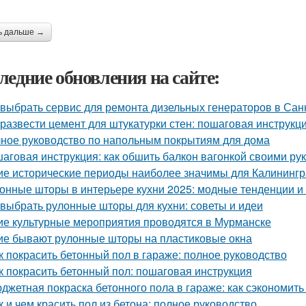
ь дальше →
ледние обновления на сайте:
 выбрать сервис для ремонта дизельных генераторов в Сан
 развести цемент для штукатурки стен: пошаговая инструкц
ное руководство по напольным покрытиям для дома
аговая инструкция: как обшить балкон вагонкой своими ру
ие исторические периоды наиболее значимы для Калининг
онные шторы в интерьере кухни 2025: модные тенденции и
 выбрать рулонные шторы для кухни: советы и идеи
ие культурные мероприятия проводятся в Мурманске
ие бывают рулонные шторы на пластиковые окна
к покрасить бетонный пол в гараже: полное руководство
к покрасить бетонный пол: пошаговая инструкция
джетная покраска бетонного пола в гараже: как сэкономить
к и чем красить пол из бетона: полное руководство