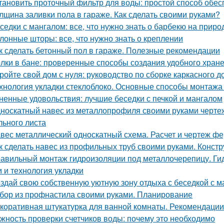
тановить проточный фильтр для воды: простой способ обес
лщина заливки пола в гараже. Как сделать своими руками?
седки с мангалом: все, что нужно знать о барбекю на приро
лонные шторы: все, что нужно знать о креплении
к сделать бетонный пол в гараже. Полезные рекомендации
лки в бане: проверенные способы создания удобного хран
ройте свой дом с нуля: руководство по сборке каркасного д
хнология укладки стеклоблоко. Основные способы монтажа
ненные удовольствия: лучшие беседки с печкой и мангалом
носкатный навес из металлопрофиля своими руками черте
льного листа
вес металлический односкатный схема. Расчет и чертеж ф
к сделать навес из профильных труб своими руками. Конст
авильный монтаж гидроизоляции под металлочерепицу. Ги
 и технология укладки
здай свою собственную уютную зону отдыха с беседкой с м
бор из профнастила своими руками. Планирование
коративная штукатурка для ванной комнаты. Рекомендации
жность проверки счетчиков воды: почему это необходимо