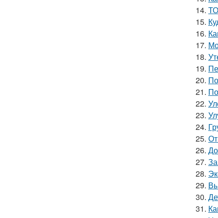
14.
ТО
15.
Ку
16.
Ка
17.
Мо
18.
Ут
19.
Пе
20.
По
21.
По
22.
Ул
23.
Ул
24.
Гр
25.
От
26.
До
27.
За
28.
Эк
29.
Вы
30.
Де
31.
Ка