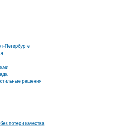
кт-Петербурге
ия
ками
рада
 стильные решения
 без потери качества