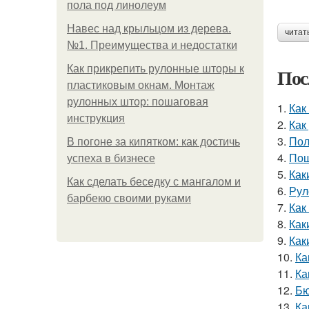
пола под линолеум
Навес над крыльцом из дерева.
читат
№1. Преимущества и недостатки
Как прикрепить рулонные шторы к
Пос
пластиковым окнам. Монтаж
рулонных штор: пошаговая
1.
Как
инструкция
2.
Как
3.
Пол
В погоне за кипятком: как достичь
4.
Пош
успеха в бизнесе
5.
Как
Как сделать беседку с мангалом и
6.
Рул
барбекю своими руками
7.
Как
8.
Как
9.
Как
10.
Ка
11.
Ка
12.
Бю
13.
Ка