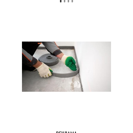
стяжка
смесью
Смесь для полусухой
Вещество для
стяжки
полусухой стяжки
Цемент для полусухой
Цементный раствор
стяжки
Блоки на полусухую
Бетонная стяжка
стяжку
Неровности в
полусухой стяжке