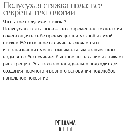
Полусухая стяжка пола: все
Толщины для
Стяжки при высыхании
секреты технологии
полусухой стяжки
Что такое полусухая стяжка?
Полусухая стяжка пола – это современная технология,
Стяжка на деревянных
сочетающая в себе преимущества мокрой и сухой
Уход за стяжкой
основаниях
стяжек. Её основное отличие заключается в
использовании смеси с минимальным количеством
воды, что обеспечивает быстрое высыхание и снижает
риск трещин. Эта технология идеально подходит для
Дефекты в полусухой
Стяжка по сравнению
создания прочного и ровного основания под любое
стяжке
напольное покрытие.
Стяжки в
Полусухой состав
бетономешалке
Цементно-песчаная
Работы с полусухой