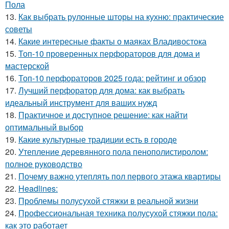
Пола
13.
Как выбрать рулонные шторы на кухню: практические
советы
14.
Какие интересные факты о маяках Владивостока
15.
Топ-10 проверенных перфораторов для дома и
мастерской
16.
Топ-10 перфораторов 2025 года: рейтинг и обзор
17.
Лучший перфоратор для дома: как выбрать
идеальный инструмент для ваших нужд
18.
Практичное и доступное решение: как найти
оптимальный выбор
19.
Какие культурные традиции есть в городе
20.
Утепление деревянного пола пенополистиролом:
полное руководство
21.
Почему важно утеплять пол первого этажа квартиры
22.
Headlines:
23.
Проблемы полусухой стяжки в реальной жизни
24.
Профессиональная техника полусухой стяжки пола:
как это работает