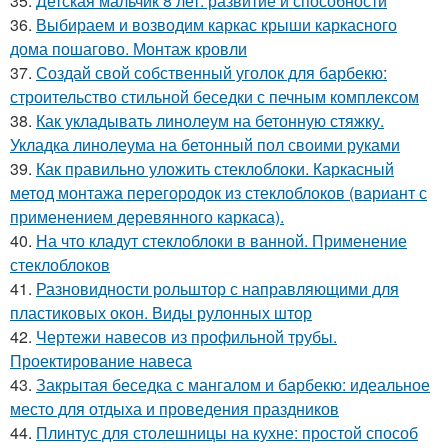
35.
Детская мальчик 8 лет: развитие и способности
36.
Выбираем и возводим каркас крыши каркасного
дома пошагово. Монтаж кровли
37.
Создай свой собственный уголок для барбекю:
строительство стильной беседки с печным комплексом
38.
Как укладывать линолеум на бетонную стяжку.
Укладка линолеума на бетонный пол своими руками
39.
Как правильно уложить стеклоблоки. Каркасный
метод монтажа перегородок из стеклоблоков (вариант с
применением деревянного каркаса).
40.
На что кладут стеклоблоки в ванной. Применение
стеклоблоков
41.
Разновидности рольштор с направляющими для
пластиковых окон. Виды рулонных штор
42.
Чертежи навесов из профильной трубы.
Проектирование навеса
43.
Закрытая беседка с мангалом и барбекю: идеальное
место для отдыха и проведения праздников
44.
Плинтус для столешницы на кухне: простой способ