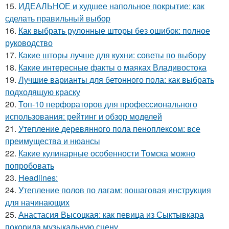
15.
ИДЕАЛЬНОЕ и худшее напольное покрытие: как
сделать правильный выбор
16.
Как выбрать рулонные шторы без ошибок: полное
руководство
17.
Какие шторы лучше для кухни: советы по выбору
18.
Какие интересные факты о маяках Владивостока
19.
Лучшие варианты для бетонного пола: как выбрать
подходящую краску
20.
Топ-10 перфораторов для профессионального
использования: рейтинг и обзор моделей
21.
Утепление деревянного пола пеноплексом: все
преимущества и нюансы
22.
Какие кулинарные особенности Томска можно
попробовать
23.
Headlines:
24.
Утепление полов по лагам: пошаговая инструкция
для начинающих
25.
Анастасия Высоцкая: как певица из Сыктывкара
покорила музыкальную сцену