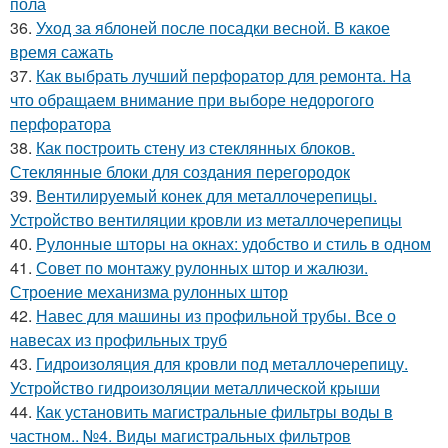
пола
36.
Уход за яблоней после посадки весной. В какое
время сажать
37.
Как выбрать лучший перфоратор для ремонта. На
что обращаем внимание при выборе недорогого
перфоратора
38.
Как построить стену из стеклянных блоков.
Стеклянные блоки для создания перегородок
39.
Вентилируемый конек для металлочерепицы.
Устройство вентиляции кровли из металлочерепицы
40.
Рулонные шторы на окнах: удобство и стиль в одном
41.
Совет по монтажу рулонных штор и жалюзи.
Строение механизма рулонных штор
42.
Навес для машины из профильной трубы. Все о
навесах из профильных труб
43.
Гидроизоляция для кровли под металлочерепицу.
Устройство гидроизоляции металлической крыши
44.
Как установить магистральные фильтры воды в
частном.. №4. Виды магистральных фильтров