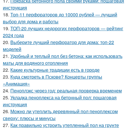
17.
Покраска бетонного пола своими руками: пошаговая
инструкция
18.
Топ-11 перфораторов до 10000 рублей — лучший
выбор для дома и работы
19.
ТОП-20 лучших недорогих перфораторов — рейтинг
2024 года
20.
Выберите лучший перфоратор для дома: топ-22
моделей
21.
Удобный и теплый пол без бетона: как использовать
маты для водяного отопления
22.
Какие культурные традиции есть в городе
23.
Куда смотреть в Пскове? Концерты группы
«Анимация»
24.
Пеноплэкс через год: реальная проверка временем
25.
Укладка пеноплекса на бетонный пол: пошаговая
инструкция
26.
Можно ли утеплить деревянный пол пеноплексом
сверху: плюсы и минусы
27.
Как правильно устроить утепленный пол на грунте