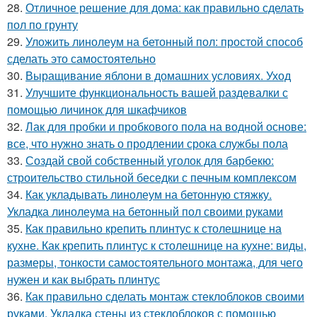
28.
Отличное решение для дома: как правильно сделать
пол по грунту
29.
Уложить линолеум на бетонный пол: простой способ
сделать это самостоятельно
30.
Выращивание яблони в домашних условиях. Уход
31.
Улучшите функциональность вашей раздевалки с
помощью личинок для шкафчиков
32.
Лак для пробки и пробкового пола на водной основе:
все, что нужно знать о продлении срока службы пола
33.
Создай свой собственный уголок для барбекю:
строительство стильной беседки с печным комплексом
34.
Как укладывать линолеум на бетонную стяжку.
Укладка линолеума на бетонный пол своими руками
35.
Как правильно крепить плинтус к столешнице на
кухне. Как крепить плинтус к столешнице на кухне: виды,
размеры, тонкости самостоятельного монтажа, для чего
нужен и как выбрать плинтус
36.
Как правильно сделать монтаж стеклоблоков своими
руками. Укладка стены из стеклоблоков с помощью