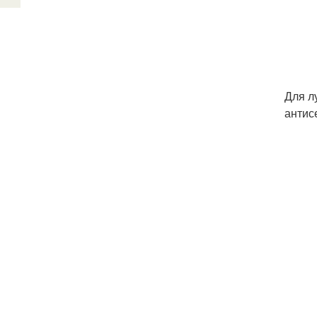
Для л
антис