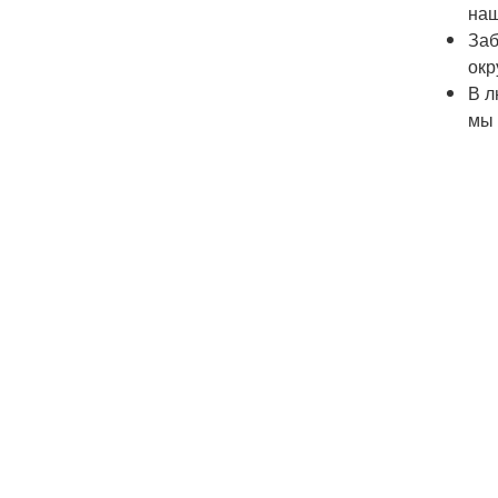
наш
Заб
окр
В л
мы 