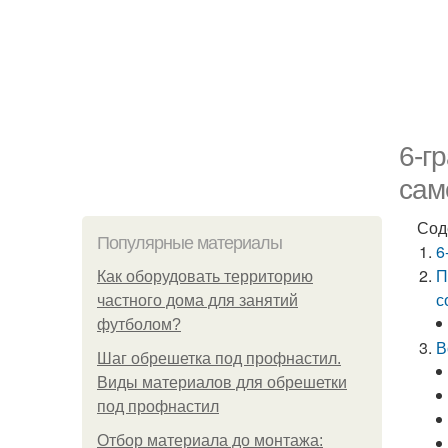
6-г
сам
Сод
Популярные материалы
6
П
Как оборудовать территорию
с
частного дома для занятий
футболом?
В
Шаг обрешетка под профнастил.
Виды материалов для обрешетки
под профнастил
Отбор материала до монтажа: