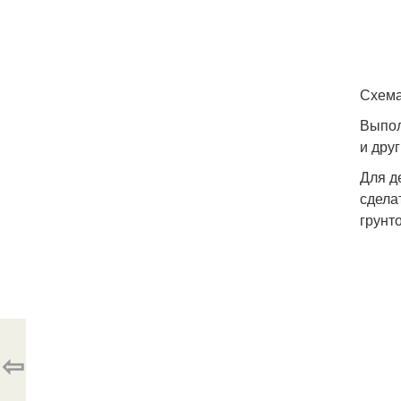
Схема
Выпол
и дру
Для д
сдела
грунто
⇦