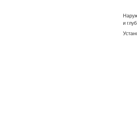
Наруж
и глу
Устан