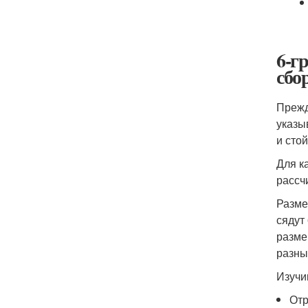
6-г
сбо
Прежд
указы
и сто
Для к
рассч
Разме
сядут
разме
разны
Изучи
Отр