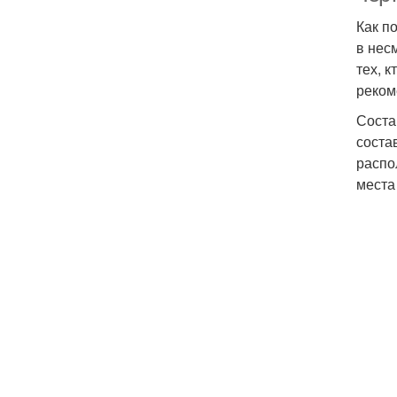
Как п
в нес
тех, 
реком
Соста
соста
распо
места