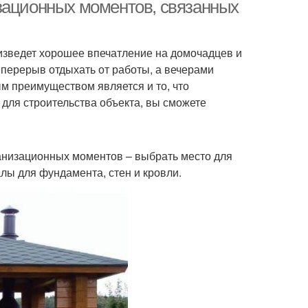
зационных моментов, связанных
оизведет хорошее впечатление на домочадцев и
едки для двора
Трубы без сварки
й перерыв отдыхать от работы, а вечерами
 преимуществом является и то, что
для строительства объекта, вы сможете
едки из металла
Металлическая беседка
ганизационных моментов – выбрать место для
алы для фундамента, стен и кровли.
Беседки из
асивая беседка
профильных труб