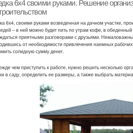
едка 6х4 своими руками. Решение органи
строительством
ка 6х4, своими руками возведенная на дачном участке, пр
едка из профильной
Металлические беседки
Бес
седей – в ней можно будет пить по утрам кофе, в обеденны
трубы
ждаться приятными разговорами с друзьями. Немаловажным
одившись от необходимости привлечения наемных рабочих 
омить солидную сумму денег.
Беседки для
Простая беседка
Бес
строительства
ежде чем приступить к работе, нужно решить несколько ор
ки в саду, определить ее размеры, а также выбрать матери
еревянная беседка
Беседка из кирпича
Кр