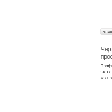
читат
Чер
про
Профи
этот 
как п