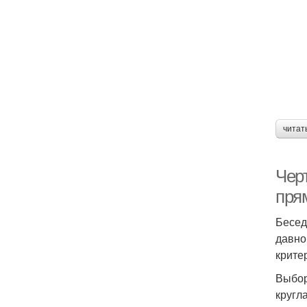
читат
Чер
пря
Бесед
давно
крите
Выбор
кругл