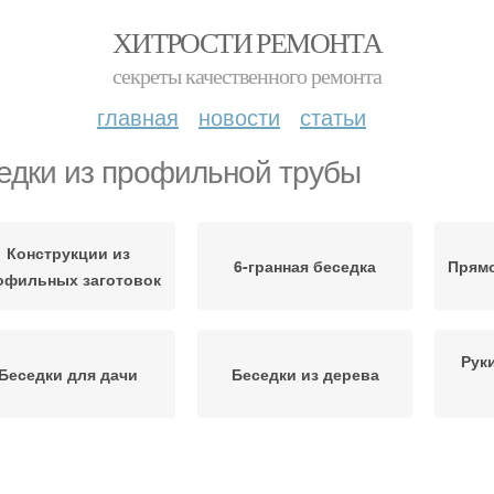
ХИТРОСТИ РЕМОНТА
секреты качественного ремонта
главная
новости
статьи
едки из профильной трубы
Конструкции из
6-гранная беседка
Прямо
офильных заготовок
Рук
Беседки для дачи
Беседки из дерева
еседка с мангалом
Трубы с размерами
Пр