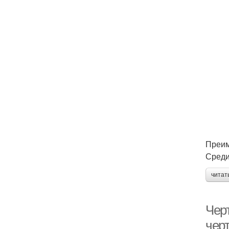
Преим
Среди
читат
Чер
чер