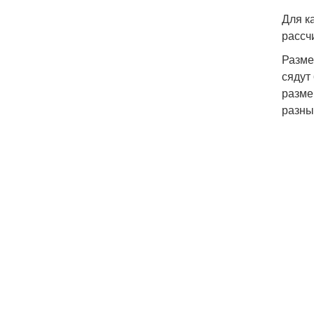
Для к
рассч
Разме
сядут
разме
разны