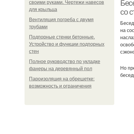
Бес
своими руками. Чертежи навесов
для крыльца
со 
Вентиляция погреба с двумя
Бесед
Бес
трубами
на со
насла
Подпорные стенки бетонные.
освоб
Устройство и функции подпорных
сэкон
стен
Полное руководство по укладке
Но пр
фанеры на деревянный пол
бесед
Пароизоляция на обрешетке:
Д
возможность и ограничения