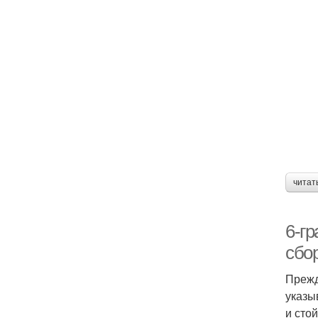
читат
6-г
сбо
Прежд
указы
и сто