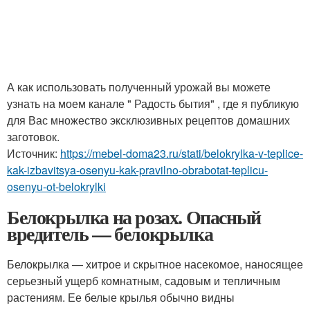
А как использовать полученный урожай вы можете
узнать на моем канале " Радость бытия" , где я публикую
для Вас множество эксклюзивных рецептов домашних
заготовок.
Источник:
https://mebel-doma23.ru/stati/belokrylka-v-teplice-
kak-izbavitsya-osenyu-kak-pravilno-obrabotat-teplicu-
osenyu-ot-belokrylki
Белокрылка на розах. Опасный
вредитель — белокрылка
Белокрылка — хитрое и скрытное насекомое, наносящее
серьезный ущерб комнатным, садовым и тепличным
растениям. Ее белые крылья обычно видны