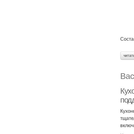
Соста
читат
Вас
Кухо
под
Кухон
тщате
включ