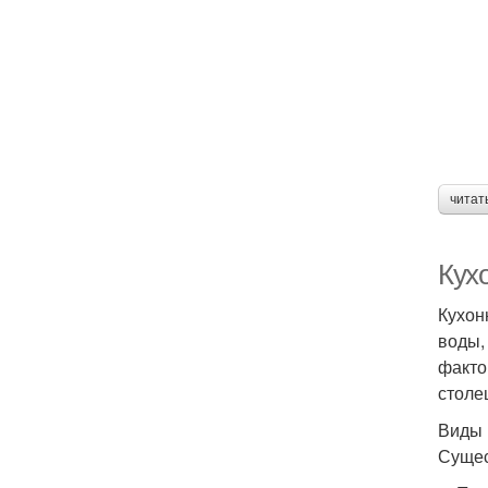
читат
Кухо
Кухон
воды,
факто
столе
Виды 
Сущес