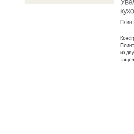
Уве
кухо
Плинт
Конст
Плинт
из дв
защел