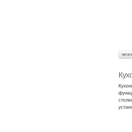
читат
Кух
Кухон
функц
столе
устан