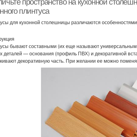
личьте пространство на кухонной столеш
нного плинтуса
усы для кухонной столешницы различаются особенностями 
рукция
усы бывают составными (их еще называют универсальными
ух деталей — основания (профиль ПВХ) и декоративной вста
кивают декоративную часть. При желании ее можно поменят