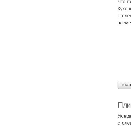
Что т
Кухон
столе
элеме
читат
Плин
Уклад
столе