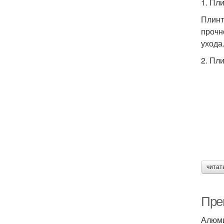
1. Пл
Плинт
прочн
ухода
2. Пл
читат
Пре
Алюми