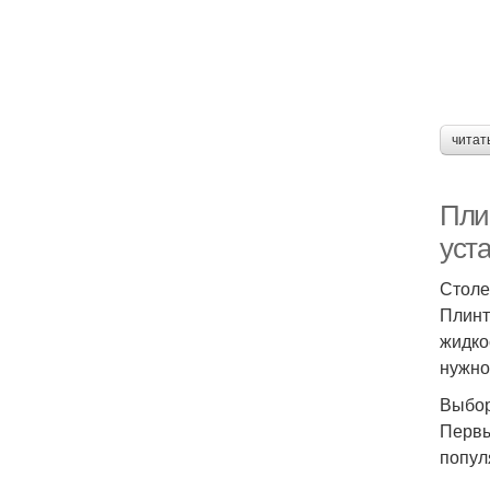
читат
Пли
уст
Столе
Плинт
жидко
нужно
Выбор
Первы
попул