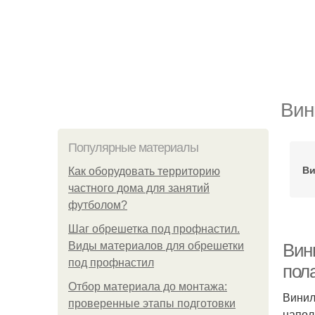
Вин
Популярные материалы
Ви
Как оборудовать территорию
частного дома для занятий
футболом?
Шаг обрешетка под профнастил.
Виды материалов для обрешетки
Вини
под профнастил
пол
Отбор материала до монтажа:
Винил
проверенные этапы подготовки
напол