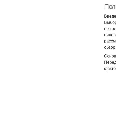
Пол
Введ
Выбор
не то
видов
рассм
обзор
Основ
Перед
факто