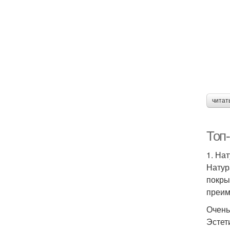
читат
Топ
1. На
Натур
покры
преим
Очень
Эстет