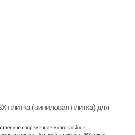
ПВХ плитка (виниловая плитка) для
чественное современное многослойное
ямоугольников. По своей структуре ПВХ плитка