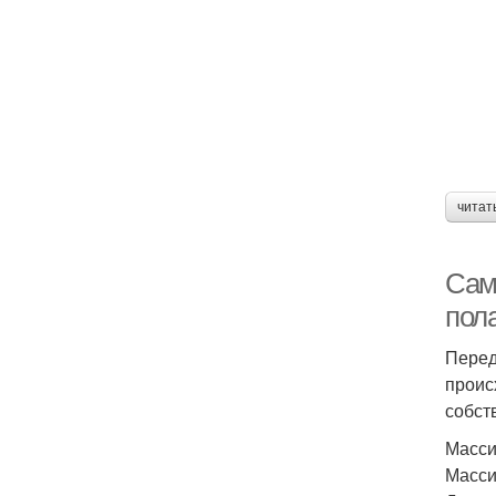
читат
Сам
пол
Перед
проис
собст
Масси
Масси