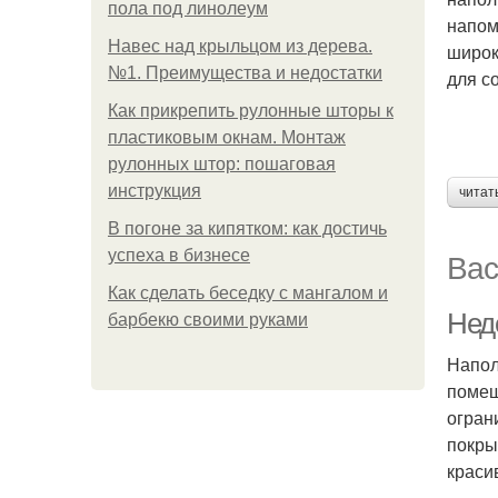
пола под линолеум
напом
Навес над крыльцом из дерева.
широк
№1. Преимущества и недостатки
для с
Как прикрепить рулонные шторы к
пластиковым окнам. Монтаж
рулонных штор: пошаговая
инструкция
читат
В погоне за кипятком: как достичь
Вас
успеха в бизнесе
Как сделать беседку с мангалом и
Нед
барбекю своими руками
Напол
помещ
огран
покры
краси