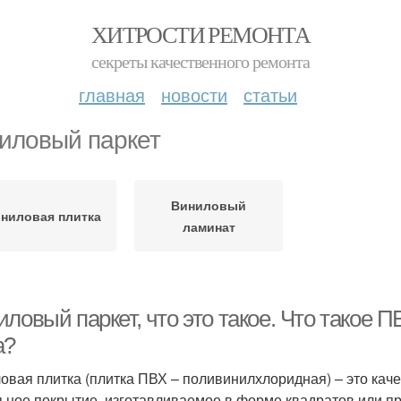
ХИТРОСТИ РЕМОНТА
секреты качественного ремонта
главная
новости
статьи
иловый паркет
Виниловый
ниловая плитка
ламинат
ловый паркет, что это такое. Что такое 
а?
овая плитка (плитка ПВХ – поливинилхлоридная) – это ка
ьное покрытие, изготавливаемое в форме квадратов или пр