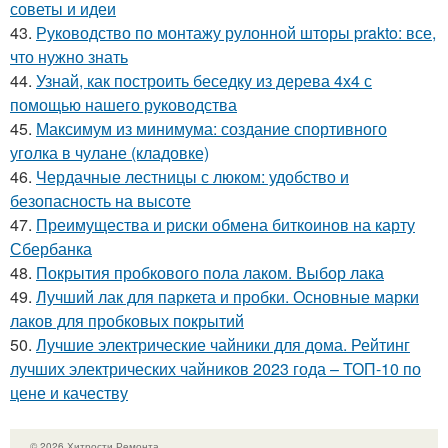
советы и идеи
43.
Руководство по монтажу рулонной шторы prakto: все,
что нужно знать
44.
Узнай, как построить беседку из дерева 4х4 с
помощью нашего руководства
45.
Максимум из минимума: создание спортивного
уголка в чулане (кладовке)
46.
Чердачные лестницы с люком: удобство и
безопасность на высоте
47.
Преимущества и риски обмена биткоинов на карту
Сбербанка
48.
Покрытия пробкового пола лаком. Выбор лака
49.
Лучший лак для паркета и пробки. Основные марки
лаков для пробковых покрытий
50.
Лучшие электрические чайники для дома. Рейтинг
лучших электрических чайников 2023 года – ТОП-10 по
цене и качеству
© 2026 Хитрости Ремонта