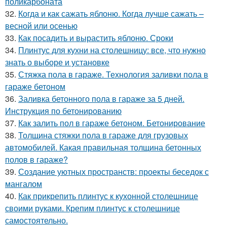
поликарбоната
32.
Когда и как сажать яблоню. Когда лучше сажать –
весной или осенью
33.
Как посадить и вырастить яблоню. Сроки
34.
Плинтус для кухни на столешницу: все, что нужно
знать о выборе и установке
35.
Стяжка пола в гараже. Технология заливки пола в
гараже бетоном
36.
Заливка бетонного пола в гараже за 5 дней.
Инструкция по бетонированию
37.
Как залить пол в гараже бетоном. Бетонирование
38.
Толщина стяжки пола в гараже для грузовых
автомобилей. Какая правильная толщина бетонных
полов в гараже?
39.
Создание уютных пространств: проекты беседок с
мангалом
40.
Как прикрепить плинтус к кухонной столешнице
своими руками. Крепим плинтус к столешнице
самостоятельно.