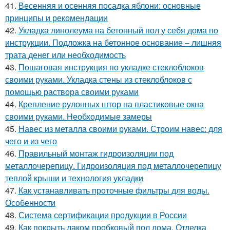
41.
Весенняя и осенняя посадка яблони: основные
принципы и рекомендации
42.
Укладка линолеума на бетонный пол у себя дома по
инструкции. Подложка на бетонное основание – лишняя
трата денег или необходимость
43.
Пошаговая инструкция по укладке стеклоблоков
своими руками. Укладка стены из стеклоблоков с
помощью раствора своими руками
44.
Крепление рулонных штор на пластиковые окна
своими руками. Необходимые замеры
45.
Навес из металла своими руками. Строим навес: для
чего и из чего
46.
Правильный монтаж гидроизоляции под
металлочерепицу. Гидроизоляция под металлочерепицу
теплой крыши и технология укладки
47.
Как устанавливать проточные фильтры для воды.
Особенности
48.
Система сертификации продукции в России
49.
Как покрыть лаком пробковый пол дома. Отделка