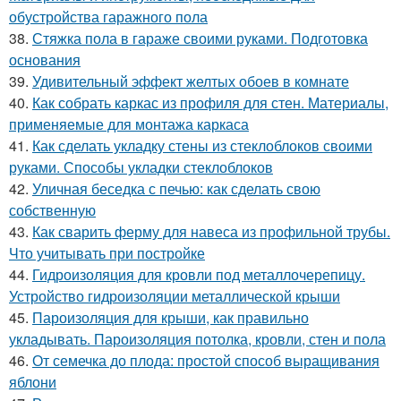
обустройства гаражного пола
38.
Стяжка пола в гараже своими руками. Подготовка
основания
39.
Удивительный эффект желтых обоев в комнате
40.
Как собрать каркас из профиля для стен. Материалы,
применяемые для монтажа каркаса
41.
Как сделать укладку стены из стеклоблоков своими
руками. Способы укладки стеклоблоков
42.
Уличная беседка с печью: как сделать свою
собственную
43.
Как сварить ферму для навеса из профильной трубы.
Что учитывать при постройке
44.
Гидроизоляция для кровли под металлочерепицу.
Устройство гидроизоляции металлической крыши
45.
Пароизоляция для крыши, как правильно
укладывать. Пароизоляция потолка, кровли, стен и пола
46.
От семечка до плода: простой способ выращивания
яблони