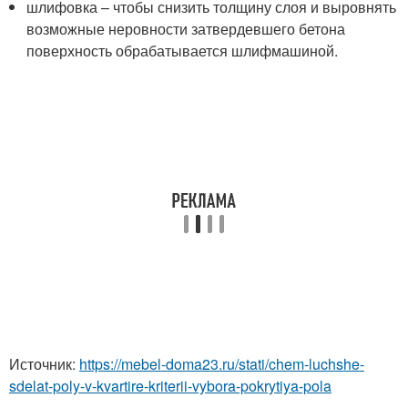
шлифовка – чтобы снизить толщину слоя и выровнять
возможные неровности затвердевшего бетона
поверхность обрабатывается шлифмашиной.
Источник:
https://mebel-doma23.ru/stati/chem-luchshe-
sdelat-poly-v-kvartire-kriterii-vybora-pokrytiya-pola