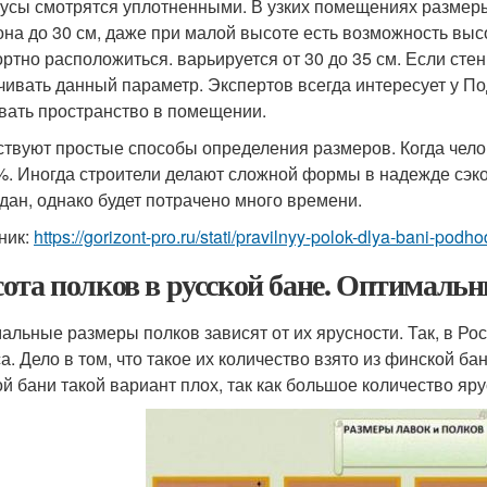
русы смотрятся уплотненными. В узких помещениях размеры 
она до 30 см, даже при малой высоте есть возможность выс
ртно расположиться. варьируется от 30 до 35 см. Если сте
чивать данный параметр. Экспертов всегда интересует у По
вать пространство в помещении.
твуют простые способы определения размеров. Когда челов
%. Иногда строители делают сложной формы в надежде сэко
дан, однако будет потрачено много времени.
ник:
https://gorizont-pro.ru/stati/pravilnyy-polok-dlya-bani-pod
ота полков в русской бане. Оптималь
альные размеры полков зависят от их ярусности. Так, в Ро
а. Дело в том, что такое их количество взято из финской бан
ой бани такой вариант плох, так как большое количество яр