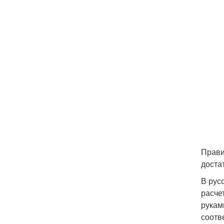
Прави
доста
В рус
расче
рукам
соотв