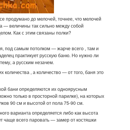
се продумано до мелочей, точнее, что мелочей
на — величины так сильно между собой
елом. Как с этим связаны полки?
я, под самым потолком — жарче всего , там и
ладелец практикует русскую баню. Но нужно ли
тему, а русским незачем.
х количества , а количество — от того, баня это
ской бани определяются их одноярусным
можно только в просторной парилке), на которых
лков 90 см и высотой от пола 75-90 см.
ого варианта определяется либо как высота
дет чаще всего паровать — замер от костяшки