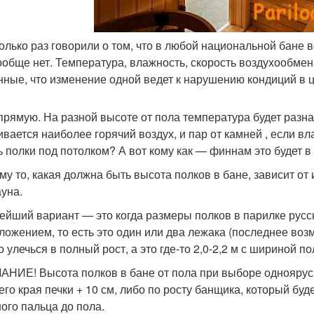
олько раз говорили о том, что в любой национальной бане в
ообще нет. Температура, влажность, скорость воздухообме
нные, что изменение одной ведет к нарушению кондиций в ц
прямую. На разной высоте от пола температура будет разна
ивается наиболее горячий воздух, и пар от камней , если в
ь полки под потолком? А вот кому как — финнам это будет в 
у то, какая должна быть высота полков в бане, зависит от и
ауна.
ейший вариант — это когда размеры полков в парилке рус
ложением, то есть это один или два лежака (последнее воз
 улечься в полный рост, а это где-то 2,0-2,2 м с шириной по
НИЕ! Высота полков в бане от пола при выборе одноярусн
его края печки + 10 см, либо по росту банщика, который бу
ого пальца до пола.