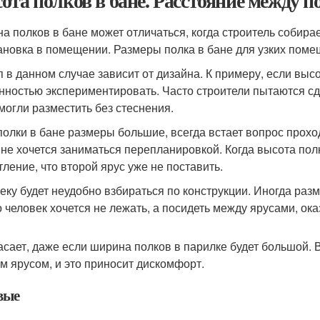
ота полков в бане. Расстояние между 
а полков в бане может отличаться, когда строитель собира
ановка в помещении. Размеры полка в бане для узких поме
п в данном случае зависит от дизайна. К примеру, если высо
нностью экспериментировать. Часто строители пытаются сд
могли разместить без стеснения.
полки в бане размеры большие, всегда встает вопрос прохо
 не хочется заниматься перепланировкой. Когда высота полк
тление, что второй ярус уже не поставить.
еку будет неудобно взбираться по конструкции. Иногда ра
о человек хочется не лежать, а посидеть между ярусами, ок
асает, даже если ширина полков в парилке будет большой. 
м ярусом, и это приносит дискомфорт.
вые