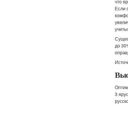
что я
Если 
комфо
увели
учиты
Сущес
до 30
оправ
Источ
Выс
Оптим
3 ярус
русск