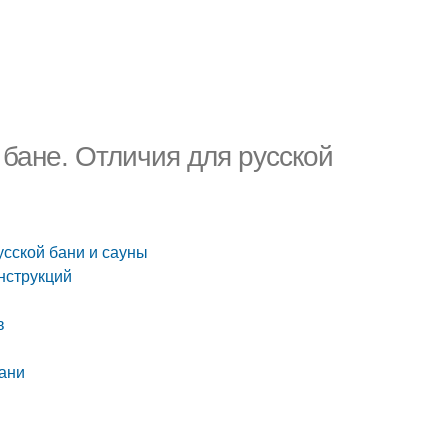
бане. Отличия для русской
усской бани и сауны
нструкций
в
бани