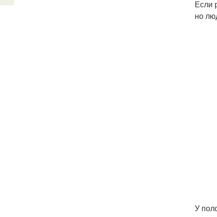
Если 
но лю
У пол