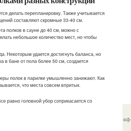
полками разных конструкций
ется делать перепланировку. Также учитывается
щений составляют скромные 33-40 см.
та полков в сауне до 40 см, можно с
елать небольшое количество мест, но чтобы
да. Некоторым удается достигнуть баланса, но
а в бане от пола более 50 см, создается
змеры полок в парилке умышленно занижают. Как
азывается, что места совсем впритык.
Все равно головной убор соприкасается со
⇨