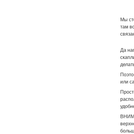
Мы ст
там в
связа
Да на
скапл
делат
Поэтом
или с
Прост
распо
удобно
ВНИМА
верхн
больш