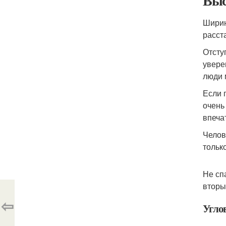
Выс
Ширин
расст
Отсту
увере
люди 
Если 
очень
впеча
Челов
тольк
Не сп
вторы
⇦
Угло