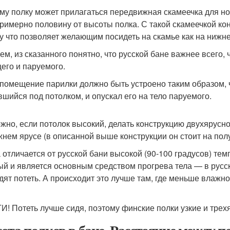
ому полку может прилагаться передвижная скамеечка для ног,
примерно половину от высоты полка. С такой скамеечкой ко
у что позволяет желающим посидеть на скамье как на нижне
ем, из сказанного понятно, что русской бане важнее всего,
его и паруемого.
помещение парилки должно быть устроено таким образом, 
вшийся под потолком, и опускал его на тело паруемого.
жно, если потолок высокий, делать конструкцию двухярусной
жнем ярусе (в описанной выше конструкции он стоит на полу
 отличается от русской бани высокой (90-100 градусов) тем
ый и является основным средством прогрева тела — в русск
дят потеть. А происходит это лучше там, где меньше влажн
И! Потеть лучше сидя, поэтому финские полки узкие и трех