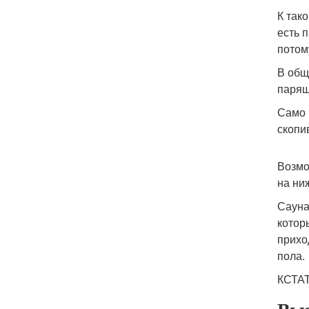
К так
есть 
потом
В общ
парящ
Само 
скопи
Возмо
на ни
Сауна
котор
прихо
пола.
КСТАТ