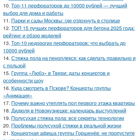
10.
Топ-11 перфораторов до 10000 рублей — лучший
выбор для дома и работы
11.
Парки и сады Москвы: где отдохнуть в столице
12.
ТОП 15 лучших перфораторов для бетона 2025 года:
рейтинг и обзор моделей
13.
Топ-10 недорогих перфораторов: что выбрать до
10000 рублей
14.
Стяжка пола на пеноплексе: как сделать правильно и
с пользой
15.
Группа «Любэ» в Твери: даты концертов и
особенности шоу
16.
Куда смотреть в Пскове? Концерты группы
«Анимация»
17.
Почему важно утеплять пол первого этажа квартиры
18.
Дидюля в Новокузнецке: календарь выступлений
19.
Полусухая стяжка пола: все секреты технологии
20.
Проблемы полусухой стяжки в реальной жизни
21.
Концертная афиша группы Горшенёв: не пропустите