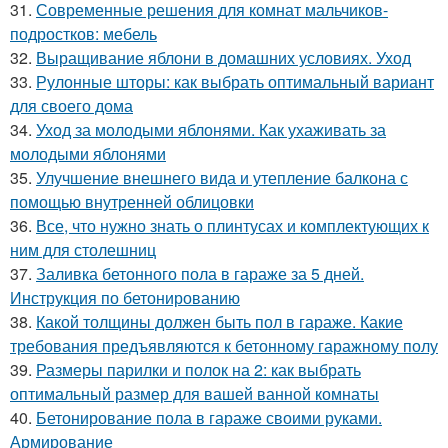
31.
Современные решения для комнат мальчиков-
подростков: мебель
32.
Выращивание яблони в домашних условиях. Уход
33.
Рулонные шторы: как выбрать оптимальный вариант
для своего дома
34.
Уход за молодыми яблонями. Как ухаживать за
молодыми яблонями
35.
Улучшение внешнего вида и утепление балкона с
помощью внутренней облицовки
36.
Все, что нужно знать о плинтусах и комплектующих к
ним для столешниц
37.
Заливка бетонного пола в гараже за 5 дней.
Инструкция по бетонированию
38.
Какой толщины должен быть пол в гараже. Какие
требования предъявляются к бетонному гаражному полу
39.
Размеры парилки и полок на 2: как выбрать
оптимальный размер для вашей ванной комнаты
40.
Бетонирование пола в гараже своими руками.
Армирование