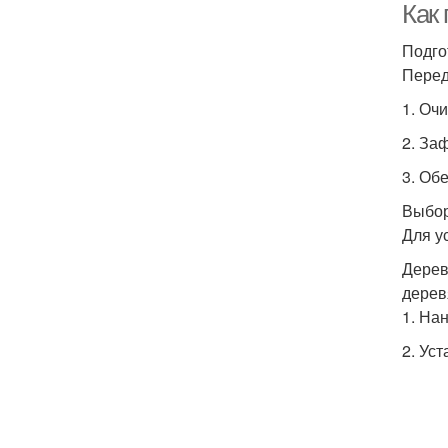
Как
Подго
Перед
1. Очи
2. За
3. Об
Выбор
Для у
Дерев
дерев
1. На
2. Ус