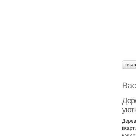
читат
Вас
Дер
уют
Дерев
кварт
как с