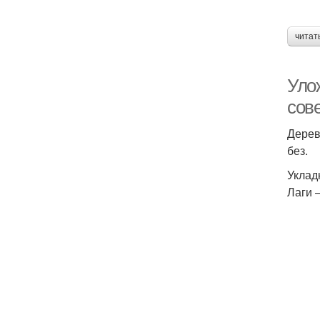
читат
Уло
сов
Дерев
без.
Уклад
Лаги 