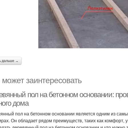
ь дальше →
 может заинтересовать
евянный пол на бетонном основании: про
ного дома
янный пол на бетонном основании является одним из самы
ирах. Он обладает рядом преимуществ, таких как комфорт, у
оздать деревянный пол на бетонном основании и что нужно з