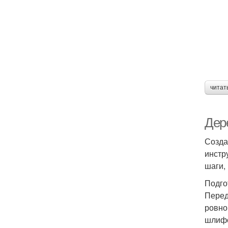
читат
Дер
Созда
инстр
шаги,
Подго
Перед
ровно
шлифо