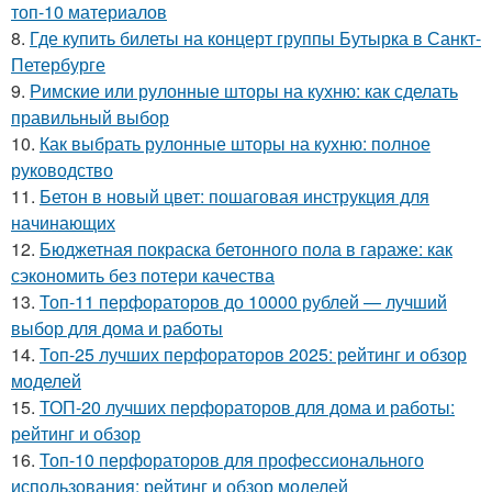
топ-10 материалов
8.
Где купить билеты на концерт группы Бутырка в Санкт-
Петербурге
9.
Римские или рулонные шторы на кухню: как сделать
правильный выбор
10.
Как выбрать рулонные шторы на кухню: полное
руководство
11.
Бетон в новый цвет: пошаговая инструкция для
начинающих
12.
Бюджетная покраска бетонного пола в гараже: как
сэкономить без потери качества
13.
Топ-11 перфораторов до 10000 рублей — лучший
выбор для дома и работы
14.
Топ-25 лучших перфораторов 2025: рейтинг и обзор
моделей
15.
ТОП-20 лучших перфораторов для дома и работы:
рейтинг и обзор
16.
Топ-10 перфораторов для профессионального
использования: рейтинг и обзор моделей