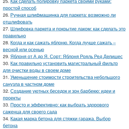
25.
Как сделать полировку паркета своими руками:
простой способ
26.
Ручная шлифмашинка для паркета: возможно ли
отшлифовать
27.
Шлифовка паркета и покрытие лаком: как сделать это
правильно
28.
Когда и как сажать яблоню. Когда лучше сажать –
весной или осенью
29.
Яблоня от А до Я. Сорт: Яблоня Рояль Ред Делишес
30.
Как правильно установить магистральный фильтр
для очистки воды в своем доме
31.
Уменьшение стоимости строительства небольшого
санузла в частном доме
32.
Создание уютных беседок и зон барбекю: идеи и
проекты
33.
Просто и эффективно: как выбрать здорового
саженца для своего сада
34.
Какая марка бетона для стяжки гаража. Выбор
бетона