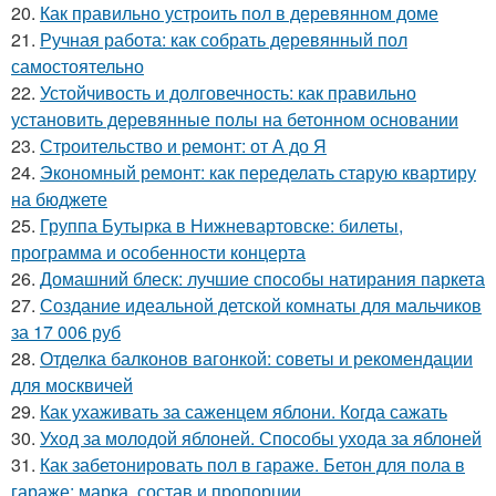
20.
Как правильно устроить пол в деревянном доме
21.
Ручная работа: как собрать деревянный пол
самостоятельно
22.
Устойчивость и долговечность: как правильно
установить деревянные полы на бетонном основании
23.
Строительство и ремонт: от А до Я
24.
Экономный ремонт: как переделать старую квартиру
на бюджете
25.
Группа Бутырка в Нижневартовске: билеты,
программа и особенности концерта
26.
Домашний блеск: лучшие способы натирания паркета
27.
Создание идеальной детской комнаты для мальчиков
за 17 006 руб
28.
Отделка балконов вагонкой: советы и рекомендации
для москвичей
29.
Как ухаживать за саженцем яблони. Когда сажать
30.
Уход за молодой яблоней. Способы ухода за яблоней
31.
Как забетонировать пол в гараже. Бетон для пола в
гараже: марка, состав и пропорции