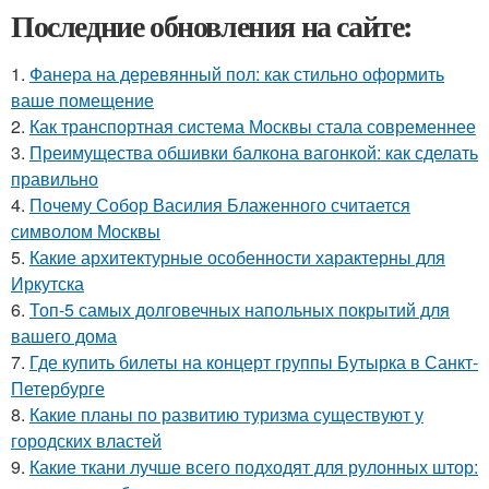
Последние обновления на сайте:
1.
Фанера на деревянный пол: как стильно оформить
ваше помещение
2.
Как транспортная система Москвы стала современнее
3.
Преимущества обшивки балкона вагонкой: как сделать
правильно
4.
Почему Собор Василия Блаженного считается
символом Москвы
5.
Какие архитектурные особенности характерны для
Иркутска
6.
Топ-5 самых долговечных напольных покрытий для
вашего дома
7.
Где купить билеты на концерт группы Бутырка в Санкт-
Петербурге
8.
Какие планы по развитию туризма существуют у
городских властей
9.
Какие ткани лучше всего подходят для рулонных штор: