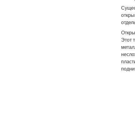
Сущес
откры
отдел
Откры
Этот 
метал
несло
пласт
подни