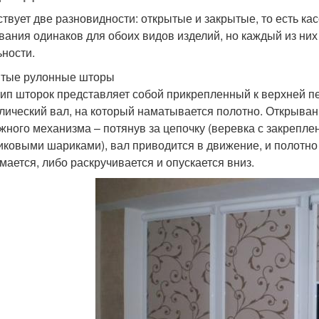
твует две разновидности: открытые и закрытые, то есть ка
вания одинаков для обоих видов изделий, но каждый из них
ьности.
тые рулонные шторы
тип шторок представляет собой прикрепленный к верхней 
лический вал, на который наматывается полотно. Открыва
жного механизма – потянув за цепочку (веревка с закрепл
иковыми шариками), вал приводится в движение, и полотно 
мается, либо раскручивается и опускается вниз.