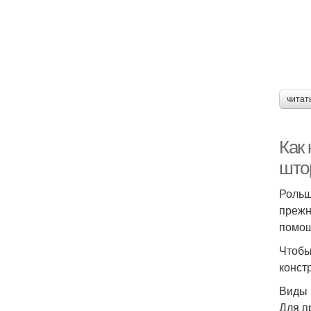
читат
Как
што
Рольш
прежн
помощ
Чтобы
конст
Виды 
Для п