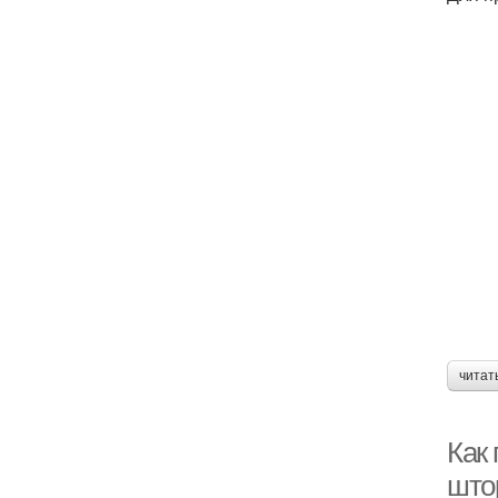
читат
Как
што