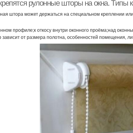
пластиковых окон
 крепятся рулонные шторы на окна. Типы
ная штора может держаться на специальном креплении или 
онном профиле;к откосу внутри оконного проёма;над оконны
 зависит от размера полотна, особенностей помещения, л