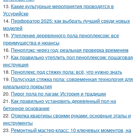
13.
Какие культурные мероприятия проводятся в
Уссурийске
14.
Перфоратор 2025: как выбрать лучший среди новых
моделей
15.
Утепление деревянного пола пеноплексом: все
преимущества и нюансы
16.
Пеноплэкс через год: реальная проверка временем
17.
Как правильно утеплить пол пеноплексом: пошаговая
инструкция
18.
Пеноплекс под стяжку пола: всё, что нужно знать
19.
Полусухая стяжка пола: современная технология для
идеального покрытия
20.
Пирог пола по лагам: История и традиции
21.
Как правильно установить деревянный пол на
бетонное основание
22.
Отделка квартиры своими руками: основные этапы и
инструменты
23.
Ремонтный мастер-класс: 10 ключевых моментов, на