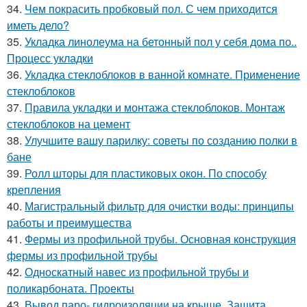
34.
Чем покрасить пробковый пол. С чем приходится
иметь дело?
35.
Укладка линолеума на бетонный пол у себя дома по..
Процесс укладки
36.
Укладка стеклоблоков в ванной комнате. Применение
стеклоблоков
37.
Правила укладки и монтажа стеклоблоков. Монтаж
стеклоблоков на цемент
38.
Улучшите вашу парилку: советы по созданию полки в
бане
39.
Ролл шторы для пластиковых окон. По способу
крепления
40.
Магистральный фильтр для очистки воды: принципы
работы и преимущества
41.
Фермы из профильной трубы. Основная конструкция
фермы из профильной трубы
42.
Односкатный навес из профильной трубы и
поликарбоната. Проекты
43.
Вывод паро- гидроизоляции на крыше. Защита