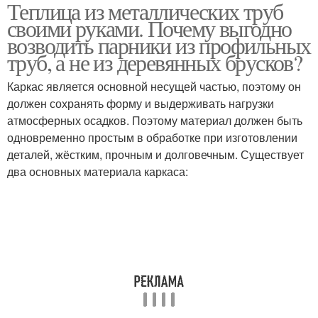
Теплица из металлических труб
Трубы для
Теплицы из
своими руками. Почему выгодно
строительства
поликарбоната
возводить парники из профильных
труб, а не из деревянных брусков?
Парник из профильных
Каркас является основной несущей частью, поэтому он
Арочная теплица
труб
должен сохранять форму и выдерживать нагрузки
атмосферных осадков. Поэтому материал должен быть
одновременно простым в обработке при изготовлении
деталей, жёстким, прочным и долговечным. Существует
Теплица из
два основных материала каркаса:
профильных труб