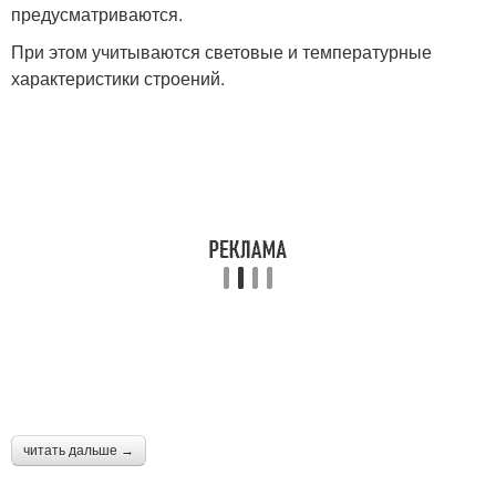
предусматриваются.
При этом учитываются световые и температурные
характеристики строений.
Размеры для
Теплица на дачном
деревянных теплиц
участке
Парник из пластиковых
Постройки из труб
труб
Строительство из труб
Трубы с размерами
читать дальше →
Трубы без покрытия
Теплицы по митлайдеру