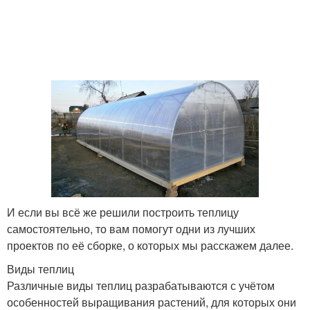
полипропиленовых
поликарбоната
труб
Поликарбонатные
Двускатная теплица
теплицы
Поликарбонат на
Прямоугольная теплица
двускатную теплицу
И если вы всё же решили построить теплицу
Теплица с двускатной
Теплица с крышей
самостоятельно, то вам помогут одни из лучших
крышей
проектов по её сборке, о которых мы расскажем далее.
Виды теплиц
Различные виды теплиц разрабатываются с учётом
Теплицы в чертежах
Теплица из дерева
особенностей выращивания растений, для которых они