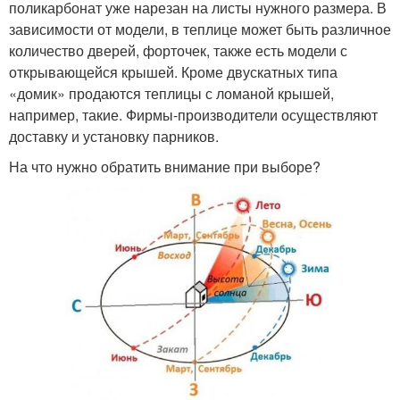
поликарбонат уже нарезан на листы нужного размера. В
зависимости от модели, в теплице может быть различное
Круглогодичные
Зимние теплицы
количество дверей, форточек, также есть модели с
теплицы
открывающейся крышей. Кроме двускатных типа
«домик» продаются теплицы с ломаной крышей,
например, такие. Фирмы-производители осуществляют
доставку и установку парников.
Удобная теплица
Красивая теплица
На что нужно обратить внимание при выборе?
Теплица с деревянным
Односкатная теплица
каркасом
Деревянная теплица
Пристенная теплица