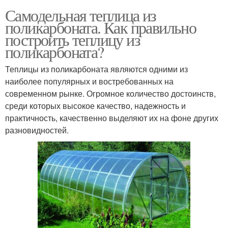
Самодельная теплица из
поликарбоната. Как правильно
построить теплицу из
Теплицы по
Теплица по митлайдеру
поликарбоната?
миттлайдеру
Теплицы из поликарбоната являются одними из
наиболее популярных и востребованных на
Теплица из профильной
современном рынке. Огромное количество достоинств,
Теплица из профиля
трубы
среди которых высокое качество, надежность и
практичность, качественно выделяют их на фоне других
разновидностей.
Теплицы для дачи
Теплицы с облицовкой
Материалы для
Теплица из бруса
деревянной теплицы