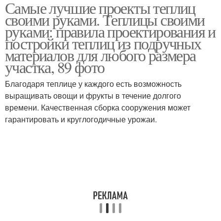
Самые лучшие проекты теплиц
Руки из профильной
Теплицы с размерами
своими руками. Теплицы своими
трубы
руками: правила проектирования и
постройки теплиц из подручных
материалов для любого размера
Теплица на
Теплица на деревянном
участка, 89 фото
пластиковых дугах
каркасе
Благодаря теплице у каждого есть возможность
выращивать овощи и фрукты в течение долгого
времени. Качественная сборка сооружения может
Теплица из старых
Теплица из профтрубы
гарантировать и круглогодичные урожаи.
Теплицы из профиля
Самодельная теплица
Теплица из
Теплица из