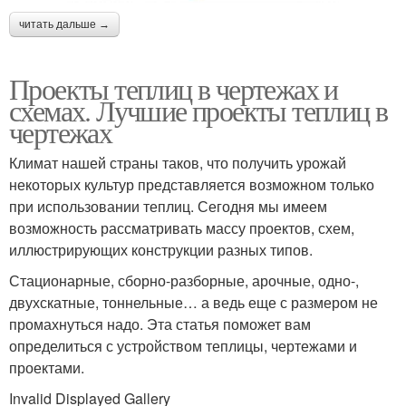
читать дальше →
Пристенные теплицы
Чертёж для теплицы
Проекты теплиц в чертежах и
схемах. Лучшие проекты теплиц в
Теплица из
Парник из профильных
чертежах
металлической трубы
труб
Климат нашей страны таков, что получить урожай
некоторых культур представляется возможном только
при использовании теплиц. Сегодня мы имеем
Фундамент для теплицы
Профильная труба
возможность рассматривать массу проектов, схем,
иллюстрирующих конструкции разных типов.
Стационарные, сборно-разборные, арочные, одно-,
двухскатные, тоннельные… а ведь еще с размером не
Трубы под пленку
Односкатные теплицы
промахнуться надо. Эта статья поможет вам
определиться с устройством теплицы, чертежами и
проектами.
Invalid Displayed Gallery