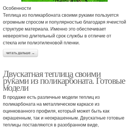
Особенности
Теплица из поликарбоната своими руками пользуется
Труба для теплицы
Профиль на теплицу
огромным спросом и популярностью благодаря ячеистой
структуре материала. Именно это обеспечивает
невероятно длительный срок службы в отличие от
стекла или полиэтиленовой пленки.
Бюджетная теплица
Всесезонная теплица
читать дальше →
Двускатная теплица своими
Пермакультурная
руками из поликарбоната. Готовые
Северная теплица
теплица
модели
В продаже есть различные модели теплиц из
поликарбоната на металлическом каркасе из
оцинкованного профиля, который может быть как
Подземная теплица
Зимняя теплица
окрашенным, так и неокрашенным. Двускатные готовые
теплицы поставляются в разобранном виде,