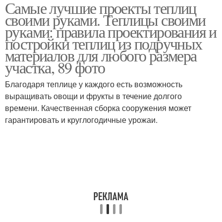
Самые лучшие проекты теплиц
Теплицы из
Теплицы с размерами
своими руками. Теплицы своими
профильной трубы
руками: правила проектирования и
постройки теплиц из подручных
материалов для любого размера
Теплица на деревянном
участка, 89 фото
Теплица из старых
каркасе
Благодаря теплице у каждого есть возможность
выращивать овощи и фрукты в течение долгого
времени. Качественная сборка сооружения может
Теплица из профтрубы
Теплицы из профиля
гарантировать и круглогодичные урожаи.
Теплица из
Теплица с деревянным
поликарбоната
каркасом