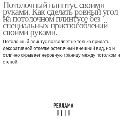
Потолочный плинтус своими
Плинтусы на потолок
Потолочный пенопласт
руками. Как сделать ровный угол
на потолочном плинтусе без
специальных приспособлений
своими руками.
Плинтус к натяжному
Пластиковый плинтус
потолку
Потолочный плинтус позволяет не только придать
декоративной отделке эстетичный внешний вид, но и
отлично скрывает неровную границу между потолком и
стеной.
Плинтус на
полукруглую стену