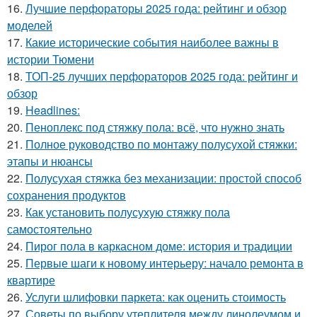
16.
Лучшие перфораторы 2025 года: рейтинг и обзор
моделей
17.
Какие исторические события наиболее важны в
истории Тюмени
18.
ТОП-25 лучших перфораторов 2025 года: рейтинг и
обзор
19.
Headlines:
20.
Пеноплекс под стяжку пола: всё, что нужно знать
21.
Полное руководство по монтажу полусухой стяжки:
этапы и нюансы
22.
Полусухая стяжка без механизации: простой способ
сохранения продуктов
23.
Как установить полусухую стяжку пола
самостоятельно
24.
Пирог пола в каркасном доме: история и традиции
25.
Первые шаги к новому интерьеру: начало ремонта в
квартире
26.
Услуги шлифовки паркета: как оценить стоимость
27.
Советы по выбору утеплителя между линолеумом и