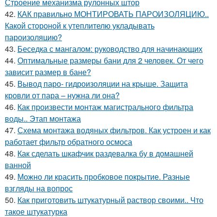
Строение механизма рулонных штор
42.
КАК правильно МОНТИРОВАТЬ ПАРОИЗОЛЯЦИЮ..
Какой стороной к утеплителю укладывать
пароизоляцию?
43.
Беседка с мангалом: руководство для начинающих
44.
Оптимальные размеры бани для 2 человек. От чего
зависит размер в бане?
45.
Вывод паро- гидроизоляции на крыше. Защита
кровли от пара – нужна ли она?
46.
Как произвести монтаж магистрального фильтра
воды.. Этап монтажа
47.
Схема монтажа водяных фильтров. Как устроен и как
работает фильтр обратного осмоса
48.
Как сделать шкафчик раздевалка бу в домашней
ванной
49.
Можно ли красить пробковое покрытие. Разные
взгляды на вопрос
50.
Как приготовить штукатурный раствор своими.. Что
такое штукатурка