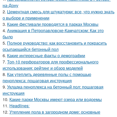
на-Дону
2.
Цементная смесь для штукатурки: все, что нужно знать
о выборе и применении
3.
Какие фестивали проводятся в парках Москвы
4.
Анимация в Петропавловске-Камчатском: Как это
было
5.
Полное руководство: как восстановить и покрасить
осыпающийся бетонный пол
6.
Какие интересные факты о демографии
7.
Топ-10 перфораторов для профессионального
использования: рейтинг и обзор моделей
8.
Как утеплить деревянные полы с помощью
пеноплекса: пошаговая инструкция
9.
Укладка пеноплекса на бетонный пол: пошаговая
инструкция
10.
Какие парки Москвы имеют озера или водоемы
11.
Headlines:
12.
Утепление пола в загородном доме: основные