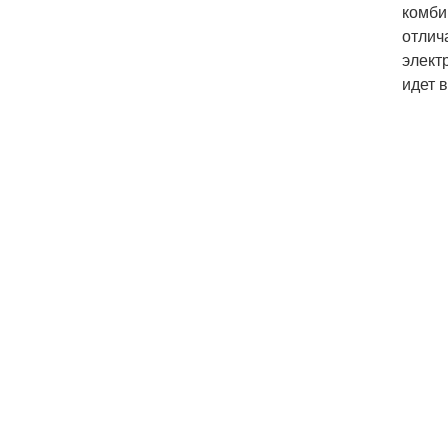
комби
отлич
элект
идет 