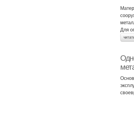
Матер
соору
метал
Для о
читат
Одн
мет
Основ
экспл
своев