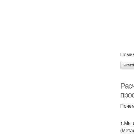
Помим
читат
Рас
про
Почем
1.Мы 
(Мета