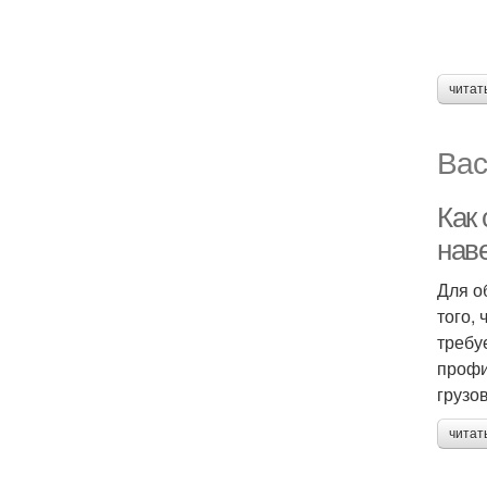
читат
Вас
Как
нав
Для о
того,
требу
профи
грузо
читат