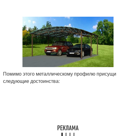
Деревянные навесы
Навес из дерева
Двускатный навес
Стоящий навес
Помимо этого металлическому профилю присущи
следующие достоинства:
Настил под навес
Дешевый навес
Навес для автомобиля
Большой навес