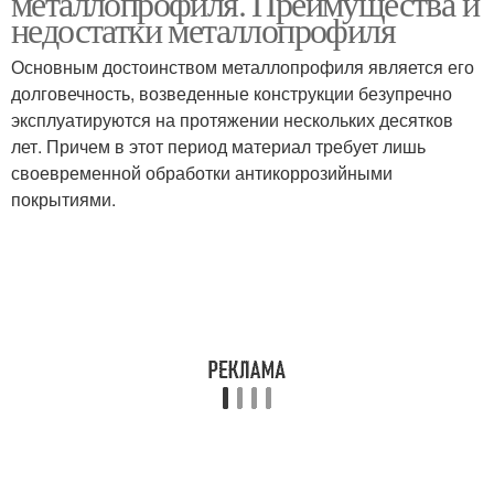
металлопрофиля. Преимущества и
недостатки металлопрофиля
Основным достоинством металлопрофиля является его
долговечность, возведенные конструкции безупречно
Навес из профнастила
Навес к дому
эксплуатируются на протяжении нескольких десятков
лет. Причем в этот период материал требует лишь
своевременной обработки антикоррозийными
покрытиями.
Навесы из профнастила
Навес для машины
Навесы из профлиста
Навесы к дому
Навес из профильной
Деревянный навес
трубы