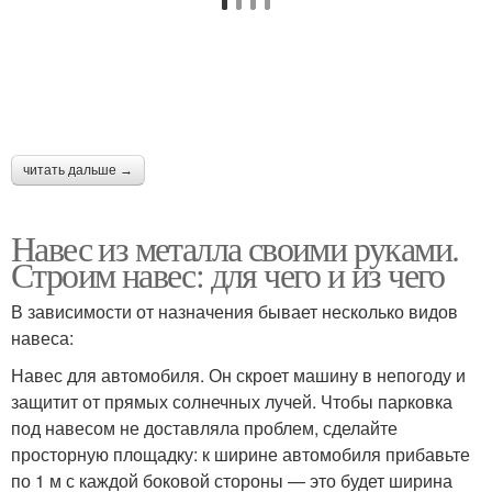
Навес на даче
Навес во дворе
Навес с односкатной
читать дальше →
Каркасы для навесов
крышей
Навес из металла своими руками.
Строим навес: для чего и из чего
Навес без ферм
Односкатная крыша
В зависимости от назначения бывает несколько видов
навеса:
Навес для автомобиля. Он скроет машину в непогоду и
защитит от прямых солнечных лучей. Чтобы парковка
Навесы из
Навесы для участка
под навесом не доставляла проблем, сделайте
поликарбоната
просторную площадку: к ширине автомобиля прибавьте
по 1 м с каждой боковой стороны — это будет ширина